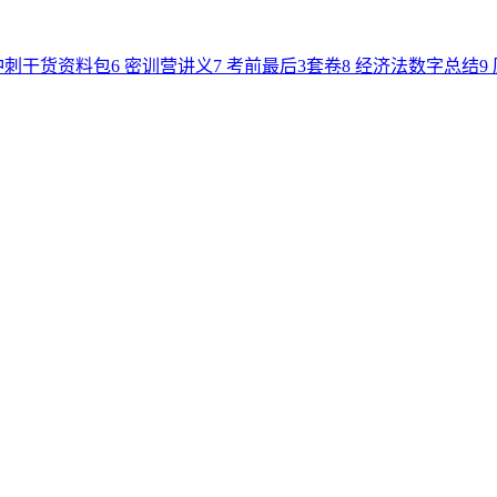
冲刺干货资料包
6
密训营讲义
7
考前最后3套卷
8
经济法数字总结
9