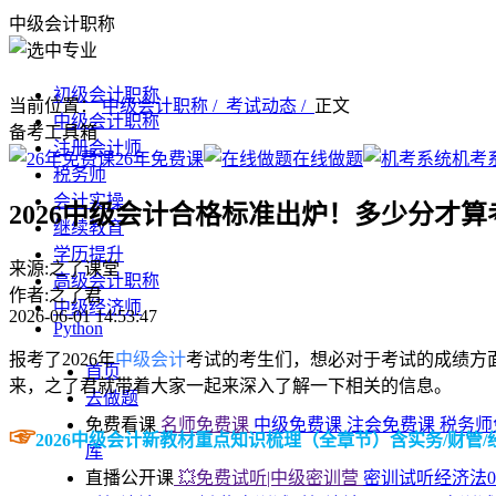
中级会计职称
初级会计职称
当前位置：
中级会计职称 /
考试动态 /
正文
中级会计职称
备考工具箱
注册会计师
26年免费课
在线做题
机考
税务师
会计实操
2026中级会计合格标准出炉！多少分才
继续教育
学历提升
来源:之了课堂
高级会计职称
作者:之了君
中级经济师
2026-06-01 14:53:47
Python
​报考了2026年
中级会计
考试的考生们，想必对于考试的成绩方
首页
来，之了君就带着大家一起来深入了解一下相关的信息。
去做题
免费看课
名师免费课
中级免费课
注会免费课
税务师
☞
2026中级会计新教材重点知识梳理（全章节）含实务/财管/
库
直播公开课
💥免费试听|中级密训营
密训试听经济法0