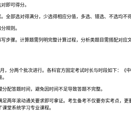
选对即可得分。
案。全部选对得满分，少选得相应分值，多选、错选、不选均不
扣分规则。
范书写步骤。计算题需列明完整计算过程，分析类题目需搭配对应
9月，分两个批次进行。各科官方固定考试时长与时段如下：《中级会
准。
理分配答题时间，避免因时间不足导致答题不完整。
分且满足两年滚动通关要求即可拿证。考生备考不仅要夯实考点，
了课堂系统学习专业课程。