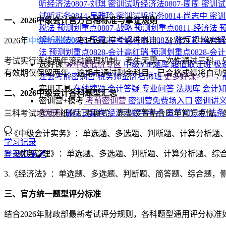
听经济法0807-刘琪
密训试听经济法0807-周周
密训试
试听实务0814-吴雅玲
密训试听实务0814-尚志中
密训
一、2026中级会计官方合格标准与拿证规则
税法
预测划重点0807-战略
预测划重点0811-经济法
预
解析税法0820-王霞
模考解析审计0821-张恒超
模考解
2026年
中级会计职称
考试设置三个必考科目，分别为《中级会计
法
预测划重点0828-会计高红瑞
预测划重点0828-会
考试实行连续两年滚动管理机制，考生无需一次性通过三科，
选好课
🔥中级低价专区
中级VIP题库
超值取证班
极
有效期仅保留两年，逾期未通过剩余科目，已合格成绩将自动
注会考前密训营
税务师金牌名师班
更多好课>>>
→
实用工具
在线搜题
会计答疑
专业问答
法规库
会计
二、2026中级会计各科题型汇总
密训营+模考
考前密训营
密训营免费场入口
密训讲
考资料
最后三套卷
经济法数字考点
章节知识点
法条
三科考试均为无纸化机考模式，题型设置贴合历年官方考情，
1.《中级会计实务》：单选题、多选题、判断题、计算分析题
学习记录
2.《财务管理》：单选题、多选题、判断题、计算分析题、综
登
录
领
课
3.《经济法》：单选题、多选题、判断题、简答题、综合题，
三、官方统一题型评分标准
结合2026年财政部最新考试评分规则，各科题型通用评分标准