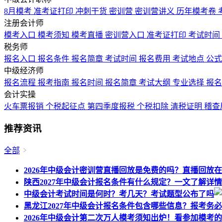
8月模考
准考证打印
冲刺干货
密训营
密训营讲义
历年模考卷
注册会计师
模考入口
模考须知
模考直播
密训营入口
准考证打印
考试时间
税务师
报名入口
报名条件
报名简章
考试时间
报名费用
考试地点
公
中级经济师
报名流程
报考指南
报名时间
报名简章
考试大纲
专业选择
报
会计实操
火车票报销
个税起征点
第四季度报税
个税扣除
清税证明
稽查
推荐资讯
全部
2026年中级会计密训营直播回放是免费的吗？直播回放
陕西2027年中级会计报名条件有什么规定？一文了解详情
中级会计考试时间是何时？考几天？考试题型公布了吗
黑龙江2027年中级会计报名条件包含哪些信息？报考务
2026年中级会计第二次万人模考须知出炉！看参加模考