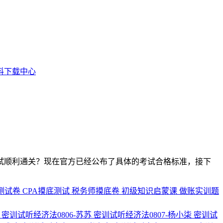
料下载中心
考试顺利通关？现在官方已经公布了具体的考试合格标准，接下
测试卷
CPA摸底测试
税务师摸底卷
初级知识启蒙课
做账实训题
周
密训试听经济法0806-苏苏
密训试听经济法0807-杨小柒
密训试