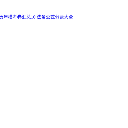
历年模考卷汇总
10
法条公式分录大全