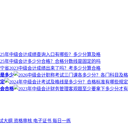
线是多少
规定
机会合格
试大纲
资格审核
电子证书
每日一练