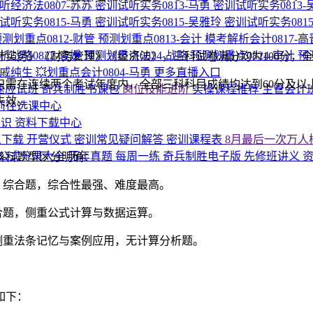
听经济法0807-苏苏
密训试听实务0813-马勇
密训试听实务0813
试听实务0815-马勇
密训试听实务0815-吴雅玲
密训试听实务081
测划重点0812-财管
预测划重点0813-会计
模考解析会计0817-
析战略0822-袁媛
预测划重点0824-战略
预测划重点0824-审计
预
实务》《财务管理》《经济法》，三科试卷满分均为100分，全
计戚纯生
💥划重点会计0804-马勇
更多直播入口
只需在连续两个考试年度内，全部三科科目成绩均达到60分及以
速应试班
奇兵制胜书课包
岗位技能进阶
实操课程推荐
主管会计
失效。
 前往选课中心
知识
资料下载中心
义下载
开营仪式
密训常见疑问解答
密训课程表
8月最后一次万人
公式分录大全
历年真题
每周一练
奇兵制胜电子版
先修班讲义
资
各科题型区分明确：
、综合题，综合性最强、难度最高。
合题，侧重公式计算与数据运算。
侧重法条记忆与案例应用，无计算分析题。
如下：