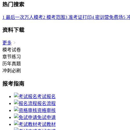
热门搜索
1
最后一次万人模考
2
模考范围
3
准考证打印
4
密训营免费场
5
资料下载
更多
模考试卷
章节练习
历年真题
冲刺必刷
报考指南
考试报名
报名流程
资格审核
免试申请
考试教材