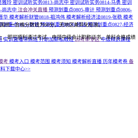
-吴雅玲
密训试听实务0813-尚志中
密训试听实务0814-马勇
密训
5-尚志中
注会冲关直播
预测划重点0805-审计
预测划重点0806-
高晋华
模考解析财管0818-祖鸿伟
模考解析经济法0819-张稳
模考
测划重点0825-财管
预测划重点0826-税法
预测划重点0827-经济
国统一合格分数线为60分，无地区差异化标准。
上，即可顺利通过考试、申领中级会计职称证书。单科合格成绩
班
实训直播带练班
升职加薪私教班
26考季专区
中级精选课程
模考
模考入口
模考范围
模考须知
模考解析直播
历年模考卷
备
料下载中心>>