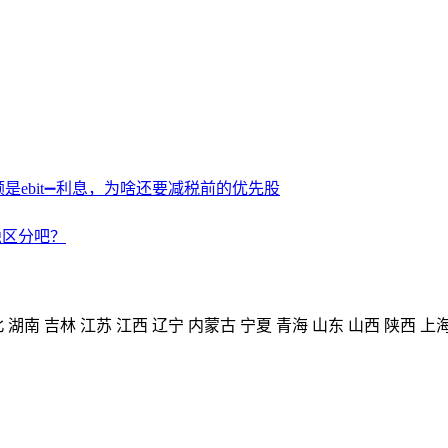
额是ebit➖利息，为啥还要减税前的优先股
独区分吧？
北
湖南
吉林
江苏
江西
辽宁
内蒙古
宁夏
青海
山东
山西
陕西
上