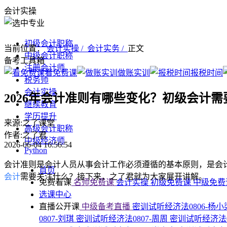
会计实操
初级会计职称
当前位置：
会计实操 /
会计实务 /
正文
中级会计职称
备考工具箱
注册会计师
看免费课
做账实训
报税时间
税务师
会计实操
2026年会计准则有哪些变化？初级会计
继续教育
学历提升
来源:之了课堂
高级会计职称
作者:之了君
中级经济师
2026-06-04 16:56:54
Python
会计准则是会计人员从事会计工作必须遵循的基本原则，是会计
首页
会计
需要关注什么？接下来，之了君就为大家展开讲解。
免费看课
名师免费课
会计实操
初级免费课
中级免
选课中心
直播公开课
中级备考直播
密训试听经济法0806-杨
0807-刘琪
密训试听经济法0807-周周
密训试听经济法0