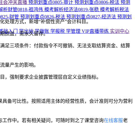
注会冲关直播
预测划重点0805-审计
预测划重点0806-税法
预测
解析财管0818-祖鸿伟
模考解析经济法0819-张稳
模考解析税法
825-财管
预测划重点0826-税法
预测划重点0827-经济法
预测划
化处理方式，新增“补偿性资产”会计科目。
基础入门
学出纳
学做账
学报税
学管理
VIP直播带练
实训中心
当期损益，需永久留存。
时满足三项条件：付款指令不可撤销、无法支取结算资金、结算
金流量产生的影响。
项目，强制要求企业披露管理层自定义业绩指标。
果具备可比性。按照适用主体的经营性质，会计准则可分为营利
实际工作中。若有相关疑问，可随时到之了课堂咨询
在线客服
老