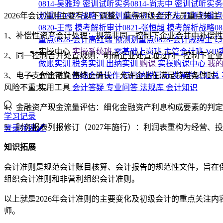
0814-吴雅玲
密训试听实务0814-尚志中
密训试听实务0
2026年会计准则主要有以下调整，值得初级会计人员重点关注
划重点0807-战略
预测划重点0811-经济法
预测划重点0
0820-王霞
模考解析审计0821-张恒超
模考解析战略08
1、补偿性资产会计处理：规范非同一控制下企业合并中补偿性
重点0828-会计高红瑞
预测划重点0828-会计戚纯生

实操中心
实操系统班
零基础上岗班
主管会计班
VI
2、同一控制合并处置规则：明确企业处置通过同一控制下企
做账实训
税务实训
出纳实训
购课
实操购课中心
我
3、电子支付金融负债终止确认：允许企业在满足特定条件时
会计干货
基础会计操作
每月纳税日历
发票样式汇总
风险不重大。
实用工具
会计答疑
专业问答
法规库
会计知识
4、金融资产现金流量评估：细化金融资产利息构成要素的判
学习记录
5、财务报表列报修订（2027年施行）：利润表重构为经营
登
录
领
课
知识拓展
会计准则是规范会计账目核算、会计报告的规范性文件，旨在
组织会计准则和非营利组织会计准则。
以上就是2026年会计准则的主要变化及初级会计的重点关注
师。