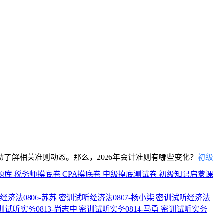
了解相关准则动态。那么，2026年会计准则有哪些变化？
初级
题库
税务师摸底卷
CPA摸底卷
中级摸底测试卷
初级知识启蒙课
经济法0806-苏苏
密训试听经济法0807-杨小柒
密训试听经济法
训试听实务0813-尚志中
密训试听实务0814-马勇
密训试听实务