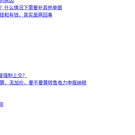
接强制上交？
价结算，无加价，要不要算转售电力申报纳税
润