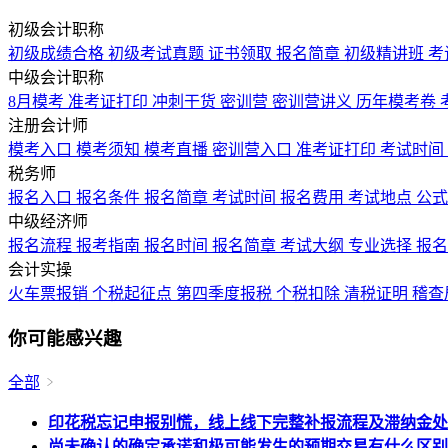
初级会计职称
初级成绩合格
初级考试真题
证书领取
报名简章
初级精讲班
考
中级会计职称
8月模考
准考证打印
冲刺干货
密训营
密训营讲义
历年模考卷
注册会计师
模考入口
模考须知
模考直播
密训营入口
准考证打印
考试时间
税务师
报名入口
报名条件
报名简章
考试时间
报名费用
考试地点
公
中级经济师
报名流程
报考指南
报名时间
报名简章
考试大纲
专业选择
报
会计实操
火车票报销
个税起征点
第四季度报税
个税扣除
清税证明
稽查
你可能感兴趣
全部
印花税忘记申报别慌，线上线下完整补报流程及滞纳金处
尚未确认的确定承诺和极可能发生的预期交易有什么区别