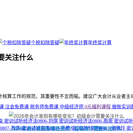
个税扣除答疑
年终奖计算
需要关注什么
核算工作的规范，其重要性不言而喻。建议广大会计从业者主动
费课
注会免费课
税务师免费课
中级经济师
0元福利课程
做账实训
小柒
密训试听经济法0806-刘琪
密训试听经济法0806-周周
密训试听
807-苏苏
密训试听实务0813-马勇
密训试听实务0813-吴雅玲
密
2026年会计准则有哪些变化？初级会计需要关注什么