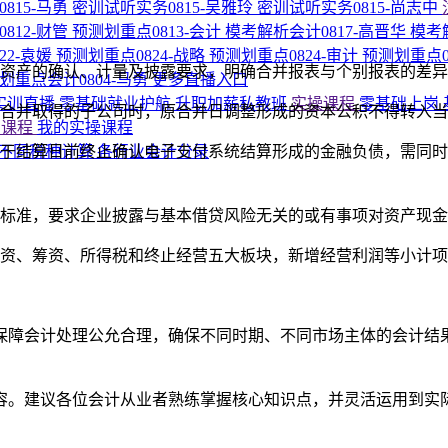
815-马勇
密训试听实务0815-吴雅玲
密训试听实务0815-尚志中
：
812-财管
预测划重点0813-会计
模考解析会计0817-高晋华
模考
22-袁媛
预测划重点0824-战略
预测划重点0824-审计
预测划重点0
资产的确认、计量及披露要求，明确合并报表与个别报表的差异
划重点会计0804-马勇
更多直播入口
P实训直播
零基础就业护航
升职加薪私教班
实操课程
零基础上岗
业合并取得的子公司时，原合并日调整形成的资本公积不得转入
的课程
我的实操课程
，于结算日前终止确认电子支付系统结算形成的金融负债，需同
不同税种计算
各行业会计分录
定标准，要求企业披露与基本借贷风险无关的或有事项对资产现
、投资、筹资、所得税和终止经营五大板块，新增经营利润等小计
保障会计处理公允合理，确保不同时期、不同市场主体的会计结
内容。建议各位会计从业者熟练掌握核心知识点，并灵活运用到