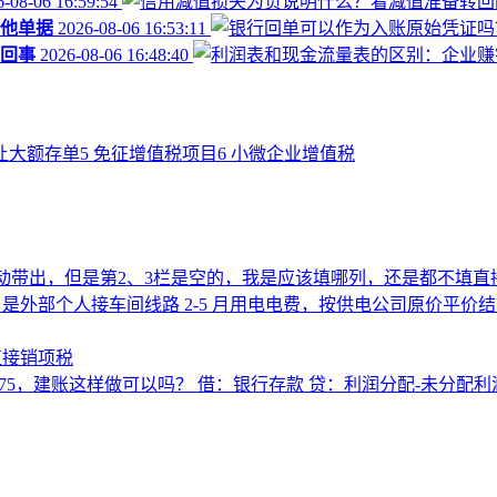
-08-06 16:59:54
他单据
2026-08-06 16:53:11
回事
2026-08-06 16:48:40
让大额存单
5
免征增值税项目
6
小微企业增值税
动带出，但是第2、3栏是空的，我是应该填哪列，还是都不填直
，是外部个人接车间线路 2‑5 月用电电费，按供电公司原价平
直接销项税
0.75，建账这样做可以吗？ 借：银行存款 贷：利润分配-未分配利