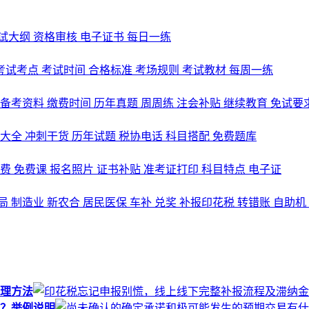
试大纲
资格审核
电子证书
每日一练
考试考点
考试时间
合格标准
考场规则
考试教材
每周一练
备考资料
缴费时间
历年真题
周周练
注会补贴
继续教育
免试要
式大全
冲刺干货
历年试题
税协电话
科目搭配
免费题库
名费
免费课
报名照片
证书补贴
准考证打印
科目特点
电子证
局
制造业
新农合
居民医保
车补
兑奖
补报印花税
转错账
自助机
理方法
？举例说明