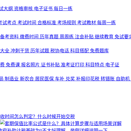
试大纲
资格审核
电子证书
每日一练
考试考点
考试时间
合格标准
考场规则
考试教材
每周一练
备考资料
缴费时间
历年真题
周周练
注会补贴
继续教育
免试要
式大全
冲刺干货
历年试题
税协电话
科目搭配
免费题库
名费
免费课
报名照片
证书补贴
准考证打印
科目特点
电子证
局
制造业
新农合
居民医保
车补
兑奖
补报印花税
转错账
自助机