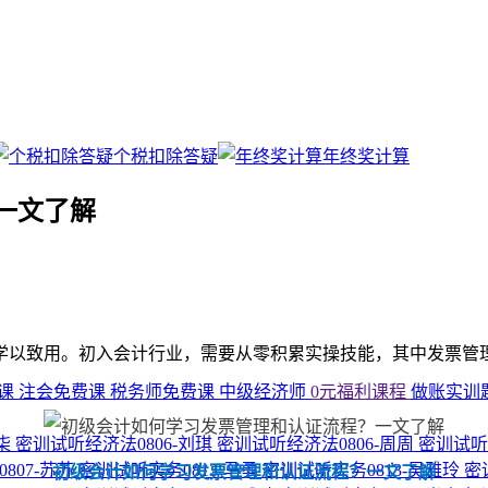
个税扣除答疑
年终奖计算
一文了解
学以致用。初入会计行业，需要从零积累实操技能，其中发票管
费课
注会免费课
税务师免费课
中级经济师
0元福利课程
做账实训
小柒
密训试听经济法0806-刘琪
密训试听经济法0806-周周
密训试听
807-苏苏
密训试听实务0813-马勇
密训试听实务0813-吴雅玲
密
初级会计如何学习发票管理和认证流程？一文了解