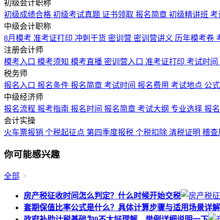
初级会计职称
初级成绩合格
初级考试真题
证书领取
报名简章
初级精讲班
考
中级会计职称
8月模考
准考证打印
冲刺干货
密训营
密训营讲义
历年模考卷
注册会计师
模考入口
模考须知
模考直播
密训营入口
准考证打印
考试时间
税务师
报名入口
报名条件
报名简章
考试时间
报名费用
考试地点
公
中级经济师
报名流程
报考指南
报名时间
报名简章
考试大纲
专业选择
报
会计实操
火车票报销
个税起征点
第四季度报税
个税扣除
清税证明
稽查
你可能感兴趣
全部
房产税征收时间怎么判定？什么时候开始交税
套期保值比率公式是什么？具体计算步骤与适用场景详解
政府补助计税基础为0不太好理解，举例详细说明一下