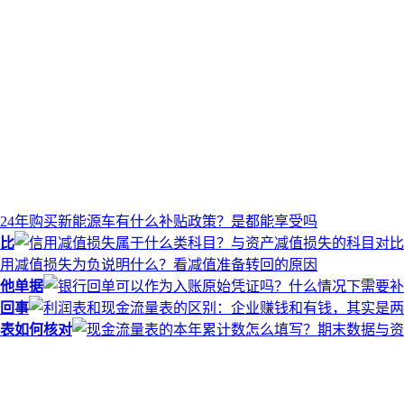
比
他单据
回事
表如何核对