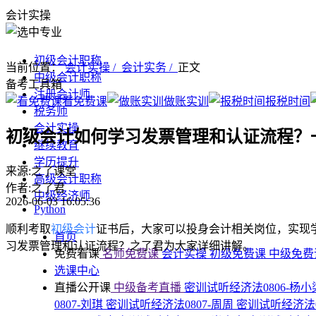
会计实操
初级会计职称
当前位置：
会计实操 /
会计实务 /
正文
中级会计职称
备考工具箱
注册会计师
看免费课
做账实训
报税时间
税务师
会计实操
初级会计如何学习发票管理和认证流程？
继续教育
学历提升
来源:之了课堂
高级会计职称
作者:之了君
中级经济师
2026-06-03 16:05:36
Python
顺利考取
初级会计
证书后，大家可以投身会计相关岗位，实现
首页
习发票管理和认证流程？之了君为大家详细讲解。
免费看课
名师免费课
会计实操
初级免费课
中级免
选课中心
直播公开课
中级备考直播
密训试听经济法0806-杨
0807-刘琪
密训试听经济法0807-周周
密训试听经济法0