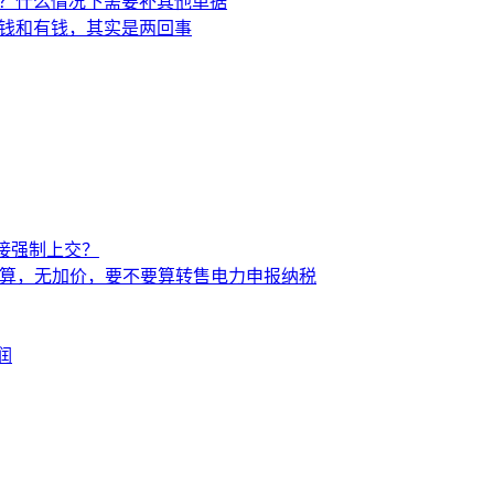
接强制上交？
价结算，无加价，要不要算转售电力申报纳税
润