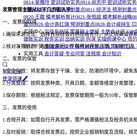
0814-吴雅玲
密训试听实务0814-尚志中
密训试听实务0
发票管理主要从以下几方面入手：
划重点0807-战略
预测划重点0811-经济法
预测划重点0
0820-王霞
模考解析审计0821-张恒超
模考解析战略08
一、发票的取得
重点0828-会计高红瑞
预测划重点0828-会计戚纯生

实操中心
实操系统班
零基础上岗班
主管会计班
VI
1.确保来源合法：选择合规经营的供应商合作，从正规渠道获
做账实训
税务实训
出纳实训
购课
实操购课中心
我
2.核对发票信息：收到发票后，仔细核对开票日期、发票代
会计干货
基础会计操作
每月纳税日历
发票样式汇总
实用工具
会计答疑
专业问答
法规库
会计知识
二、发票的保管
1.安全存放：将发票存放于干燥、安全、防潮的环境中，避免
学习记录
登
录
领
课
2.分类整理：按照发票种类、开具日期、金额等维度分类整理
3.保存期限：根据税法规定，发票保管期限一般为10年，保管
三、发票的使用
1.合规开具：如需自行开具发票，需严格遵循税法及税务机关
2.及时报销：取得合规发票后，按照企业报销制度及流程，规