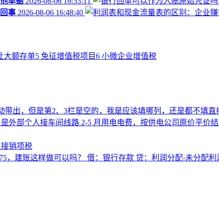
他单据
2026-08-06 16:53:11
回事
2026-08-06 16:48:40
让大额存单
5
免征增值税项目
6
小微企业增值税
动带出，但是第2、3栏是空的，我是应该填哪列，还是都不填直
，是外部个人接车间线路 2‑5 月用电电费，按供电公司原价平
直接销项税
0.75，建账这样做可以吗？ 借：银行存款 贷：利润分配-未分配利