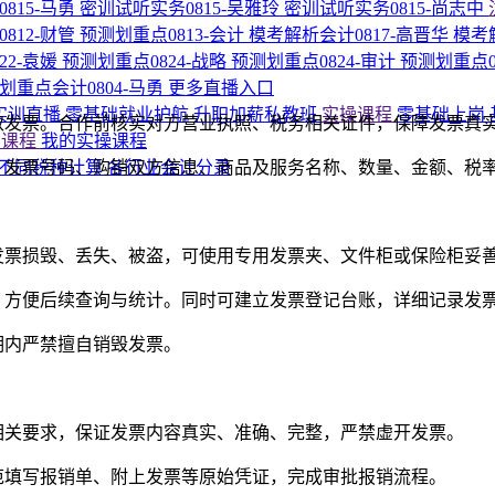
815-马勇
密训试听实务0815-吴雅玲
密训试听实务0815-尚志中
812-财管
预测划重点0813-会计
模考解析会计0817-高晋华
模考
22-袁媛
预测划重点0824-战略
预测划重点0824-审计
预测划重点0
划重点会计0804-马勇
更多直播入口
P实训直播
零基础就业护航
升职加薪私教班
实操课程
零基础上岗
取发票。合作前核实对方营业执照、税务相关证件，保障发票真
的课程
我的实操课程
码、发票号码、购销双方信息、商品及服务名称、数量、金额、税
不同税种计算
各行业会计分录
发票损毁、丢失、被盗，可使用专用发票夹、文件柜或保险柜妥
，方便后续查询与统计。同时可建立发票登记台账，详细记录发
期内严禁擅自销毁发票。
相关要求，保证发票内容真实、准确、完整，严禁虚开发票。
范填写报销单、附上发票等原始凭证，完成审批报销流程。