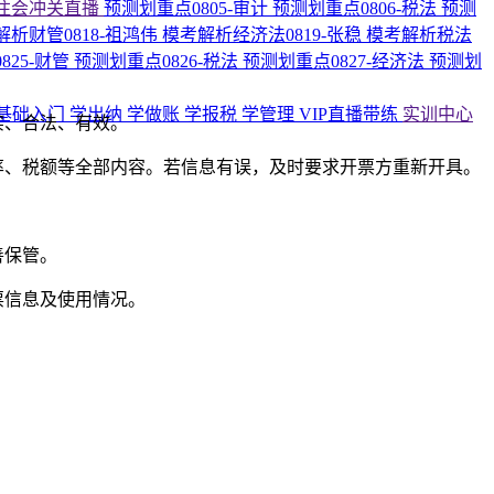
注会冲关直播
预测划重点0805-审计
预测划重点0806-税法
预测
解析财管0818-祖鸿伟
模考解析经济法0819-张稳
模考解析税法
825-财管
预测划重点0826-税法
预测划重点0827-经济法
预测划
基础入门
学出纳
学做账
学报税
学管理
VIP直播带练
实训中心
实、合法、有效。
率、税额等全部内容。若信息有误，及时要求开票方重新开具。
善保管。
票信息及使用情况。