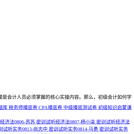
理是会计人员必须掌握的核心实操内容。那么，初级会计如何学
题库
税务师摸底卷
CPA摸底卷
中级摸底测试卷
初级知识启蒙课
经济法0806-苏苏
密训试听经济法0807-杨小柒
密训试听经济法
训试听实务0813-尚志中
密训试听实务0814-马勇
密训试听实务