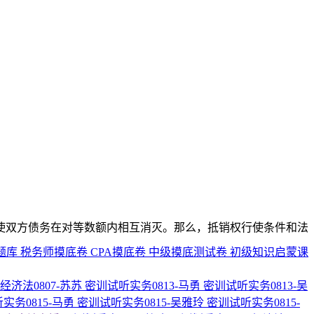
使双方债务在对等数额内相互消灭。那么，抵销权行使条件和法
题库
税务师摸底卷
CPA摸底卷
中级摸底测试卷
初级知识启蒙课
经济法0807-苏苏
密训试听实务0813-马勇
密训试听实务0813-吴
实务0815-马勇
密训试听实务0815-吴雅玲
密训试听实务0815-