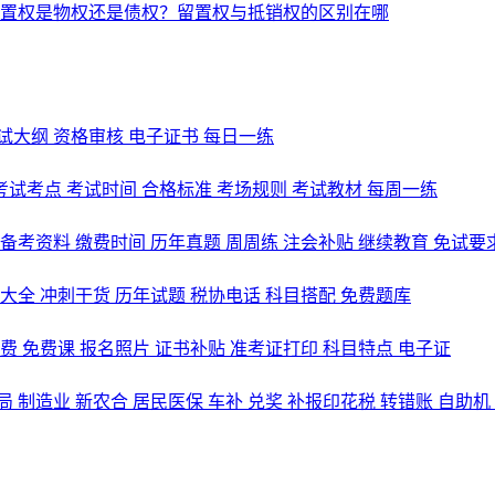
试大纲
资格审核
电子证书
每日一练
考试考点
考试时间
合格标准
考场规则
考试教材
每周一练
备考资料
缴费时间
历年真题
周周练
注会补贴
继续教育
免试要
式大全
冲刺干货
历年试题
税协电话
科目搭配
免费题库
名费
免费课
报名照片
证书补贴
准考证打印
科目特点
电子证
局
制造业
新农合
居民医保
车补
兑奖
补报印花税
转错账
自助机