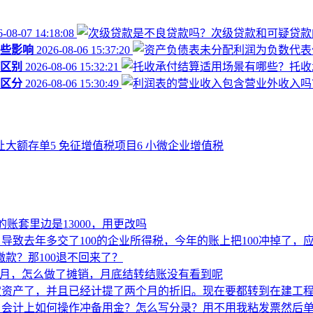
-08-07 14:18:08
些影响
2026-08-06 15:37:20
区别
2026-08-06 15:32:21
区分
2026-08-06 15:30:49
让大额存单
5
免征增值税项目
6
小微企业增值税
的账套里边是13000，用更改吗
导致去年多交了100的企业所得税，今年的账上把100冲掉了，
款？那100退不回来了？
-1月，怎么做了摊销，月底结转结账没有看到呢
定资产了，并且已经计提了两个月的折旧。现在要都转到在建工
，会计上如何操作冲备用金？怎么写分录？用不用我粘发票然后