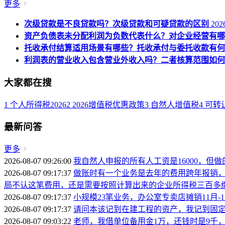
更多
次级贷款是不良贷款吗？次级贷款和可疑贷款的区别
2026
资产负债表未分配利润为负数代表什么？对企业经营有哪
托收承付结算适用场景有哪些？托收承付与委托收款有何
利润表的营业收入包含营业外收入吗？二者核算范围如何
大家都在搜
1
个人所得税2026
2
2026增值税优惠政策
3
自然人增值税
4
可转
最新问答
更多
2026-08-07 09:26:00
我自然人申报的所有人工资是16000，但做
2026-08-07 09:17:37
做账时有一个业务是去年的费用跨年报销，
局不认这笔费用，还是需要按照计算出来的企业所得税三百多缴
2026-08-07 09:17:37
小规模23笔业务，办公室专卖店摊销11月
2026-08-07 09:17:37
请问本该记到在建工程的资产，我记到固
2026-08-07 09:03:22
老师，我借单位备用金1万，还钱时是9千