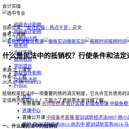
会计实操
初级会计职称
当前位置：
会计实操 /
热点干货 /
正文
中级会计职称
备考工具箱
注册会计师
看免费课
做账实训
报税时间
税务师
会计实操
什么是民法中的抵销权？行使条件和法定
继续教育
学历提升
来源:之了课堂
高级会计职称
作者:之了君
中级经济师
2026-07-08 15:43:23
Python
抵销权是民法中一项重要的债的消灭制度，它允许互负债务的
首页
定适用范围是什么？下面之了君就带大家详细了解。
免费看课
名师免费课
会计实操
初级免费课
中级免
选课中心
直播公开课
中级备考直播
密训试听经济法0807-杨
雅玲
密训试听实务0813-尚志中
密训试听实务0814-
一、什么是民法中的抵销权