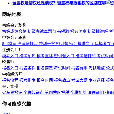
留置权是物权还是债权？留置权与抵销权的区别在哪
网站地图
初级会计职称
初级成绩合格
初级考试真题
证书领取
报名简章
初级精讲班
考
中级会计职称
8月模考
准考证打印
冲刺干货
密训营
密训营讲义
历年模考卷
注册会计师
模考入口
模考须知
模考直播
密训营入口
准考证打印
考试时间
税务师
报名入口
报名条件
报名简章
考试时间
报名费用
考试地点
公
中级经济师
报名流程
报考指南
报名时间
报名简章
考试大纲
专业选择
报
会计实操
火车票报销
个税起征点
第四季度报税
个税扣除
清税证明
稽查
你可能感兴趣