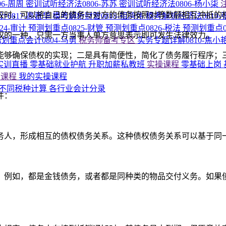
6-周周
密训试听经济法0806-苏苏
密训试听经济法0806-杨小柒
权时，可以将自己的债务与对方的债务按照对等数额相互冲抵的
0817-高晋华
模考解析财管0818-祖鸿伟
模考解析经济法0819-
24-审计
预测划重点0825-财管
预测划重点0826-税法
预测划重点0
权的一种，只需一方当事人单方意思表示即可发生法律效力。
划重点会计0804-马勇
税务师备考专区
实务专题详解0810-焦小
能够确保债权的实现；二是具有简便性，简化了债务履行程序；
P实训直播
零基础就业护航
升职加薪私教班
实操课程
零基础上岗
的课程
我的实操课程
不同税种计算
各行业会计分录
件：
务人，形成相互的债权债务关系。这种债权债务关系可以基于同
。例如，都是金钱债务，或者都是同种类的物品交付义务。如果