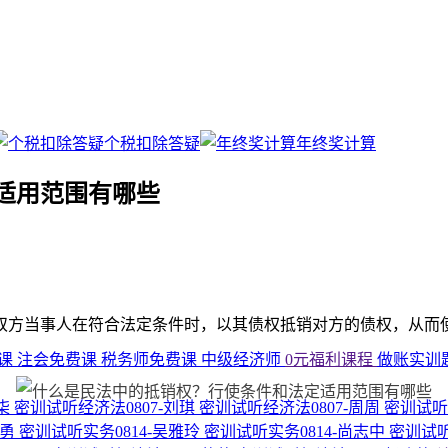
个税扣除答疑
年终奖计算
适用范围有哪些
双方当事人在符合法定条件时，以其债权抵销对方的债权，从而
费课
注会免费课
税务师免费课
中级经济师
0元福利课程
做账实训
小柒
密训试听经济法0807-刘琪
密训试听经济法0807-周周
密训试听
马勇
密训试听实务0814-吴雅玲
密训试听实务0814-尚志中
密训试听