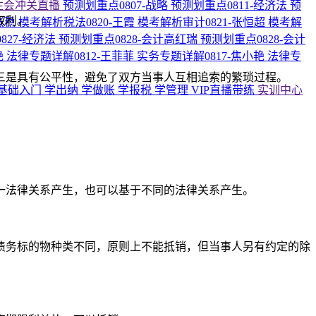
注会冲关直播
预测划重点0807-战略
预测划重点0811-经济法
预
权利。
张稳
模考解析税法0820-王霞
模考解析审计0821-张恒超
模考解
827-经济法
预测划重点0828-会计高红瑞
预测划重点0828-会计
艳
法律专题详解0812-王菲菲
实务专题详解0817-焦小艳
法律专
三是具有公平性，避免了双方当事人互相追索的繁琐过程。
基础入门
学出纳
学做账
学报税
学管理
VIP直播带练
实训中心
一法律关系产生，也可以基于不同的法律关系产生。
债务标的物种类不同，原则上不能抵销，但当事人另有约定的除