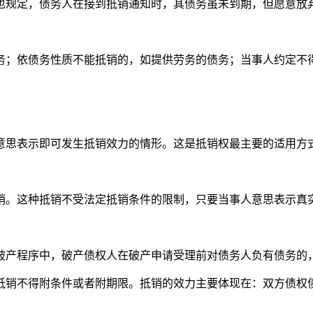
也规定，债务人在接到抵销通知时，其债务虽未到期，但愿意放
务；依债务性质不能抵销的，如提供劳务的债务；当事人约定不
意思表示即可发生抵销效力的情形。这是抵销权最主要的适用方
销。这种抵销不受法定抵销条件的限制，只要当事人意思表示真
破产程序中，破产债权人在破产申请受理前对债务人负有债务的
抵销不得附条件或者附期限。抵销的效力主要体现在：双方债权