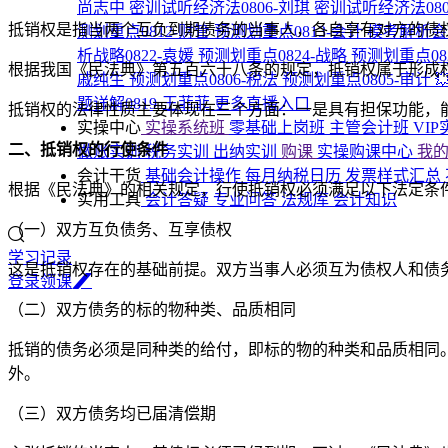
尚志中
密训试听经济法0806-刘琪
密训试听经济法080
抵销权是指当两个互负到期债务的当事人，各自享有对方的债
测划重点0812-财管
预测划重点0813-会计
模考解析会计
析战略0822-袁媛
预测划重点0824-战略
预测划重点08
根据我国《民法典》第五百六十八条的规定，抵销权属于形成
戚纯生
预测划重点0806-税法
预测划重点0805-审计

题详解0819-王菲菲
更多直播入口
抵销权的法律性质主要体现在三个方面：一是具有担保功能，
实操中心
实操系统班
零基础上岗班
主管会计班
VI
二、抵销权的行使条件
做账实训
税务实训
出纳实训
购课
实操购课中心
我
会计干货
基础会计操作
每月纳税日历
发票样式汇总
根据《民法典》的相关规定，行使抵销权必须满足以下法定条
实用工具
会计答疑
专业问答
法规库
会计知识
（一）双方互负债务、互享债权
学习记录
这是抵销权存在的基础前提。双方当事人必须互为债权人和债
登
录
领
课
（二）双方债务的标的物种类、品质相同
抵销的债务必须是同种类的给付，即标的物的种类和品质相同
外。
（三）双方债务均已届清偿期