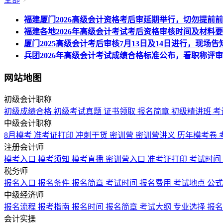
福建厦门2026高级会计资格考后审延期举行，切勿提前
福建各地2026年高级会计考试考后资格审核时间及材料
厦门2025高级会计考后审核7月13日及14日进行，现场
兵团2026年高级会计考试成绩合格标准公布，看职称评
网站地图
初级会计职称
初级成绩合格
初级考试真题
证书领取
报名简章
初级精讲班
考
中级会计职称
8月模考
准考证打印
冲刺干货
密训营
密训营讲义
历年模考卷
注册会计师
模考入口
模考须知
模考直播
密训营入口
准考证打印
考试时间
税务师
报名入口
报名条件
报名简章
考试时间
报名费用
考试地点
公
中级经济师
报名流程
报考指南
报名时间
报名简章
考试大纲
专业选择
报
会计实操