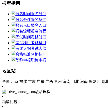
报考指南
报名时间
报名条件
报名入口
报名流程
考试时间
考试科目
考试大纲
合格标准
职称申报
地区站
全国
北京
福建
甘肃
广东
广西
贵州
海南
河北
河南
黑龙江
湖
激活课程
领取礼包