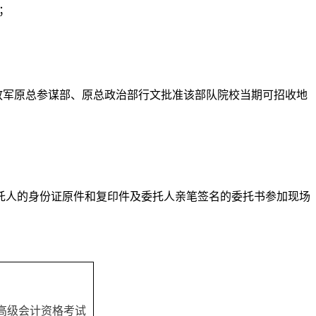
；
解放军原总参谋部、原总政治部行文批准该部队院校当期可招收地
托人的身份证原件和复印件及委托人亲笔签名的委托书参加现场
年高级会计资格考试