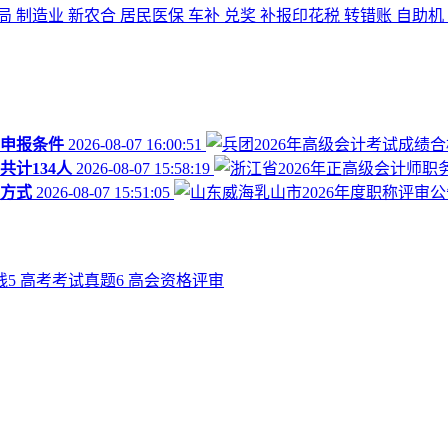
局
制造业
新农合
居民医保
车补
兑奖
补报印花税
转错账
自助机
审申报条件
2026-08-07 16:00:51
共计134人
2026-08-07 15:58:19
报方式
2026-08-07 15:51:05
线
5
高考考试真题
6
高会资格评审