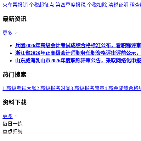
火车票报销
个税起征点
第四季度报税
个税扣除
清税证明
稽查
最新资讯
更多
兵团2026年高级会计考试成绩合格标准公布，看职称评
浙江省2026年正高级会计师职务任职资格评审评前公示，
山东威海乳山市2026年度职称评审公告，采取网络化申
热门搜索
1
高级考试大纲
2
高级报名时间
3
高级报名简章
4
高会成绩合格
资料下载
更多
每日一练
重点归纳