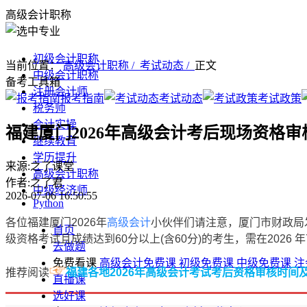
高级会计职称
初级会计职称
当前位置：
高级会计职称 /
考试动态 /
正文
中级会计职称
备考工具箱
注册会计师
报考指南
考试动态
考试政策
税务师
会计实操
福建厦门2026年高级会计考后现场资格
继续教育
学历提升
来源:之了课堂
高级会计职称
作者:之了君
中级经济师
2026-07-06 16:50:55
Python
各位福建厦门2026年
高级会计
小伙伴们请注意，厦门市财政局
首页
级资格考试且成绩达到60分以上(含60分)的考生，需在2026
去做题
免费看课
高级会计免费课
初级免费课
中级免费课
注
☞
推荐阅读
福建各地2026年高级会计考试考后资格审核时间
直播课
选好课