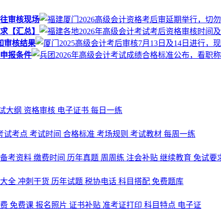
前往审核现场
要求【汇总】
告知审核结果
审申报条件
试大纲
资格审核
电子证书
每日一练
考试考点
考试时间
合格标准
考场规则
考试教材
每周一练
备考资料
缴费时间
历年真题
周周练
注会补贴
继续教育
免试要
式大全
冲刺干货
历年试题
税协电话
科目搭配
免费题库
名费
免费课
报名照片
证书补贴
准考证打印
科目特点
电子证