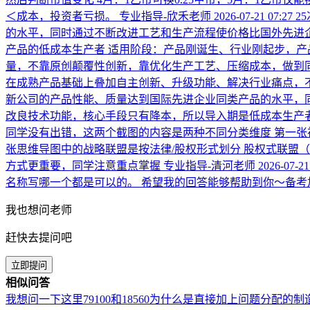
＜成本，投资者亏损。
专业指导-欣禾老师
2026-07-21 07:27
2
的水平，同时通过不断改进工艺和生产流程使价格比国外先进企
产品的低成本生产者 适用阶段：产品刚诞生、行业刚起步，产
量，不靠原创颠覆性创新，靠优化生产工艺、压缩成本，做到同
在成熟产品基础上叠加自主创新、升级功能、解决行业痛点，
新公司的产品性能、质量达到国际先进企业同类产品的水平，同
改良技术功能，核心手段只有降本，所以导入期是低成本生产
同学没有出错，这两个截图的内容是两种不同分类维度 第一张视
张思维导图中的战略联盟是按法律/股权形式划分 股权式联盟
方式更重要，同学注意重点掌握
专业指导-清河老师
2026-07-21
名称写哪一个都是可以的。 希望我的回答能够帮助到你～备考
我也想问老师
赶快去提问吧
立即提问
相似问答
我想问一下这里79100和18560为什么是直接加上问题分配的制