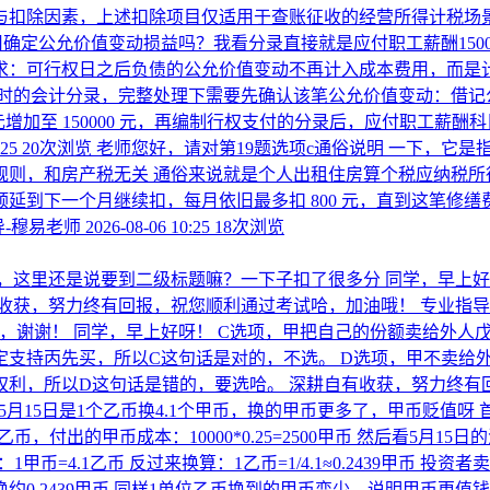
与扣除因素，上述扣除项目仅适用于查账征收的经营所得计税场景
0不用确定公允价值变动损益吗？我看分录直接就是应付职工薪酬150
求：可行权日之后负债的公允价值变动不再计入成本费用，而是计
权时的会计分录，完整处理下需要先确认该笔公允价值变动：借记公允
26000 元增加至 150000 元，再编制行权支付的分录后，应付
:25
20次浏览
老师您好，请对第19题选项c通俗说明 一下，它
规则，和房产税无关 通俗来说就是个人出租住房算个税应纳税所
可以顺延到下一个月继续扣，每月依旧最多扣 800 元，直到这笔修
-穆易老师
2026-08-06 10:25
18次浏览
，这里还是说要到二级标题嘛？一下子扣了很多分
同学，早上好
有收获，努力终有回报，祝您顺利通过考试哈，加油哦！
专业指导
嘛，谢谢！
同学，早上好呀！ C选项，甲把自己的份额卖给外人
定支持丙先买，所以C这句话是对的，不选。 D选项，甲不卖给
权利，所以D这句话是错的，要选哈。 深耕自有收获，努力终有
，5月15日是1个乙币换4.1个甲币，换的甲币更多了，甲币贬值呀
单位乙币，付出的甲币成本：10000*0.25=2500甲币 然后看
=4.1乙币 反过来换算：1乙币=1/4.1≈0.2439甲币 投资者卖出1
换约0.2439甲币 同样1单位乙币换到的甲币变少，说明甲币更值钱