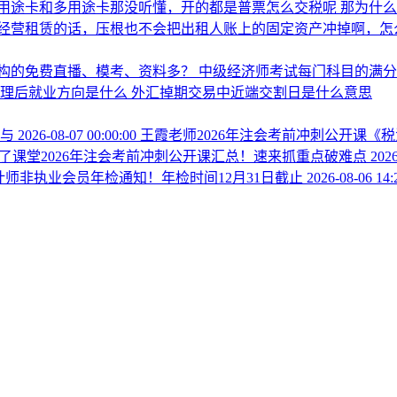
用途卡和多用途卡那没听懂，开的都是普票怎么交税呢
那为什
经营租赁的话，压根也不会把出租人账上的固定资产冲掉啊，怎
构的免费直播、模考、资料多？
中级经济师考试每门科目的满
管理后就业方向是什么
外汇掉期交易中近端交割日是什么意思
参与
2026-08-07 00:00:00
王霞老师2026年注会考前冲刺公开课《
了课堂2026年注会考前冲刺公开课汇总！速来抓重点破难点
2026
会计师非执业会员年检通知！年检时间12月31日截止
2026-08-06 14: