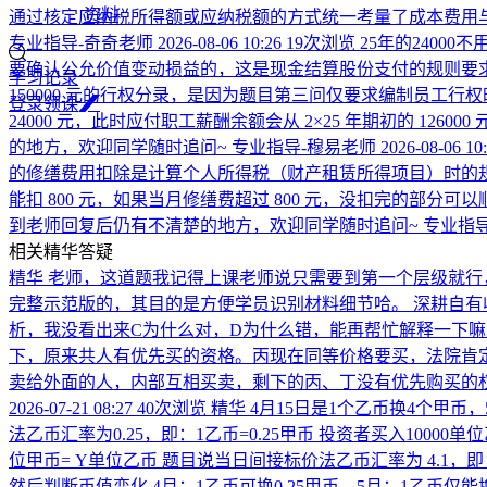
资料
通过核定应纳税所得额或应纳税额的方式统一考量了成本费用
专业指导-奇奇老师
2026-08-06 10:26
19次浏览
25年的2400
要确认公允价值变动损益的，这是现金结算股份支付的规则要
学习记录
150000 元的行权分录，是因为题目第三问仅要求编制员工行
登
录
领
课
24000 元，此时应付职工薪酬余额会从 2×25 年期初的 1
的地方，欢迎同学随时追问~
专业指导-穆易老师
2026-08-06 10
的修缮费用扣除是计算个人所得税（财产租赁所得项目）时的
能扣 800 元，如果当月修缮费超过 800 元，没扣完的部分
到老师回复后仍有不清楚的地方，欢迎同学随时追问~
专业指导
相关精华答疑
精华
老师，这道题我记得上课老师说只需要到第一个层级就行
完整示范版的，其目的是方便学员识别材料细节哈。 深耕自
析，我没看出来C为什么对，D为什么错，能再帮忙解释一下
下，原来共人有优先买的资格。丙现在同等价格要买，法院肯
卖给外面的人，内部互相买卖，剩下的丙、丁没有优先购买的
2026-07-21 08:27
40次浏览
精华
4月15日是1个乙币换4个甲币
法乙币汇率为0.25，即：1乙币=0.25甲币 投资者买入10000
位甲币= Y单位乙币 题目说当日间接标价法乙币汇率为 4.1，即：1甲币
然后判断币值变化 4月：1乙币可换0.25甲币，5月：1乙币仅能