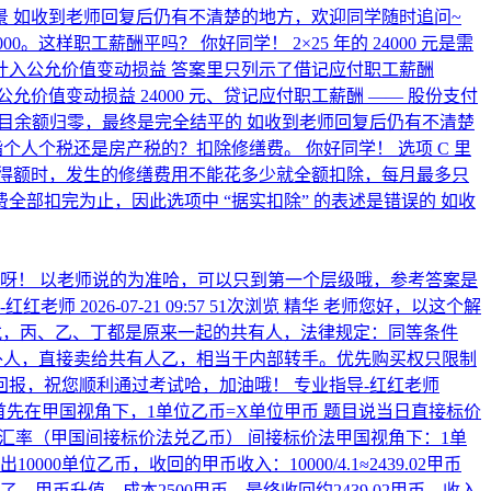
 如收到老师回复后仍有不清楚的地方，欢迎同学随时追问~
000。这样职工薪酬平吗？
你好同学！ 2×25 年的 24000 元是需
入公允价值变动损益 答案里只列示了借记应付职工薪酬
价值变动损益 24000 元、贷记应付职工薪酬 —— 股份支付
职工薪酬科目余额归零，最终是完全结平的 如收到老师回复后仍有不清楚
是指个人个税还是房产税的？扣除修缮费。
你好同学！ 选项 C 里
得额时，发生的修缮费用不能花多少就全额扣除，每月最多只
缮费全部扣完为止，因此选项中 “据实扣除” 的表述是错误的 如收
呀！ 以老师说的为准哈，可以只到第一个层级哦，参考答案是
-红红老师
2026-07-21 09:57
51次浏览
精华
老师您好，以这个解
戊，丙、乙、丁都是原来一起的共有人，法律规定：同等条件
外人，直接卖给共有人乙，相当于内部转手。优先购买权只限制
回报，祝您顺利通过考试哈，加油哦！
专业指导-红红老师
首先在甲国视角下，1单位乙币=X单位甲币 题目说当日直接标价
5月15日的汇率（甲国间接标价法兑乙币） 间接标价法甲国视角下：1单
0000单位乙币，收回的甲币收入：10000/4.1≈2439.02甲币
了，甲币升值。成本2500甲币，最终收回约2439.02甲币，收入