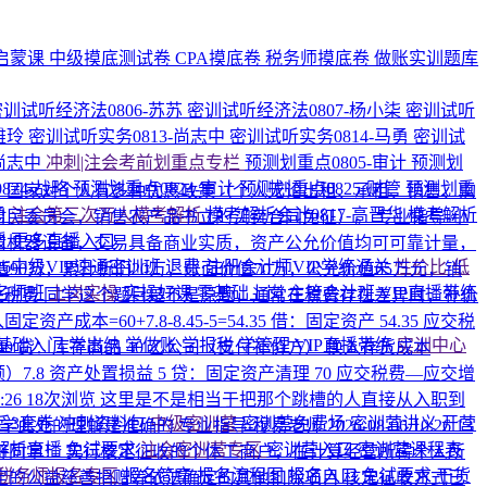
启蒙课
中级摸底测试卷
CPA摸底卷
税务师摸底卷
做账实训题库
密训试听经济法0806-苏苏
密训试听经济法0807-杨小柒
密训试听
雅玲
密训试听实务0813-尚志中
密训试听实务0814-马勇
密训试
-尚志中
冲刺|注会考前划重点专栏
预测划重点0805-审计
预测划
824-战略
预测划重点0824-审计
预测划重点0825-财管
预测划重
C：国家对个人有多种优惠政策（个人无论出租、承租、销售、购
勇
注会第三次万人模考解析
模考解析会计0817-高晋华
模考解析
村民委员会，销售农产品书立的买卖合同免征）。
专业指导-小
媛
更多直播入口
司机器设备，交易具备商业实质，资产公允价值均可可靠计量，
026中级VIP速通密训班
退费·注册会计师VIP学练通关
性价比·低
面原值90万，累计折旧20万，账面价值70万，公允价值65万元，销
名师班
上岗实操
实操好课
零基础上岗
主管会计班
VIP直播带练
相关税费
同学这个题目是不是原题，通常在税费存在差异时，补价
+7.8-8.45-5=54.35 借：固定资产 54.35 应交税
基础入门
学出纳
学做账
学报税
学管理
VIP直播带练
实训中心
40 贷：库存商品 40 乙公司（支付补价方） 换入存货成本
进项税额）7.8 资产处置损益 5 贷：固定资产清理 70 应交税费—应交增
0:26
18次浏览
这里是不是相当于把那个跳槽的人直接从入职到
后3套卷
冲刺资料包
中级密训营
密训营免费场
密训营讲义
开营
同学此处的理解是准确的
专业指导-穆易老师
2026-08-06 10:26
13
解析直播
免试要求
注会密训营专区
密训营入口
密训营课程表
好同学！ 实行核定征收的个体工商户，在计算经营所得个人所
税务师报名专区
报名简章
报名流程图
报名入口
免试要求
干货
定的公益慈善捐赠等依法确定的其他扣除项目 核定征收方式已