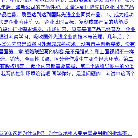
几年后，海新公司的产品性能、质量达到国际先进企业同类产品
？产品性能、质量达到达到国际先进企业同类产品。
1、成为成功
般是企业萌芽阶段。 企业此时目标：复刻成熟产品的功能质
用阶段：行业需求爆发、市场扩容，原有基础产品已经普及，企业
通过考察学习、吸收国外先进企业的技术与管理，几年后，海
25% 它只是照搬国外现成成熟技术，没有自主创新突破，没有
里面第二章 战略联盟写的内容 是不是错的？和上面视频不一样
、销售、全面性联盟，区分合作发生在哪个经营环节。 ​ 第二
有股权绑定。 两个内容都需要掌握，第二个思维导图中的分类
，我写的控制环境没错吧
同学你好，是没问题的，考试中这两个
2500.这是为什么呢？
为什么承租人变更需要用新的折现率，