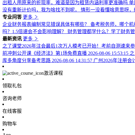
出租人用原来的折现率，难道是因为租赁内涵利率更准确吗
单
没有重新计价吗，我为啥找不到呢，
情形一没看懂啥意思呀，
专业问答
更多
企业财务报表编制常见错误具体有哪些？
备考税务师，哪个机
吗？1.5倍速会不会影响理解？
财务管理都学什么？学了财务
最新资讯
更多
之了课堂2026年注会最后1次万人模考已开始！考前自测速来
前冲刺公开课《经济法》第1场免费直播
2026-08-06 15:53:15
之
库多角度分享备考思路
2026-08-06 14:31:57
广州2026年注册
激活课程
领取礼包
咨询老师
在线客服
购物车
App