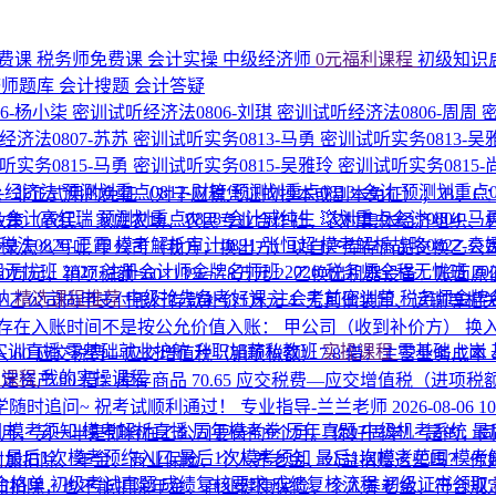
费课
税务师免费课
会计实操
中级经济师
0元福利课程
初级知识
济师题库
会计搜题
会计答疑
6-杨小柒
密训试听经济法0806-刘琪
密训试听经济法0806-周周
经济法0807-苏苏
密训试听实务0813-马勇
密训试听实务0813-吴
听实务0815-马勇
密训试听实务0815-吴雅玲
密训试听实务0815
1-经济法
预测划重点0812-财管
预测划重点0813-会计
预测划重点0
A：非正式用的免征（对于应税凭证的抄本或副本免征）； B、
8-会计高红瑞
预测划重点0828-会计戚纯生
💥划重点会计0804-马
惠政策（农民、家庭农场、农民专业合作社、农村集体经济组织、
法0820-王霞
模考解析审计0821-张恒超
模考解析战略0822-袁
录怎么写呢 甲公司（我方，换出方）以自产库存商品交换乙公
程无忧班
2027·注册会计师金牌名师班
2026·税务师全程无忧班
2
0万元，销项税额=60×13%=7.8万元 2. 乙换出机器设备：账
纳
精选课程推荐
中级抢先备考好课
注会考前密训营
税务师金牌
存货60万，乙公司向甲支付银行存款补价5万元 4. 无其他装卸、运输等
间不是按公允价值入账： 甲公司（收到补价方） 换入固定资产成本=60
P实训直播
零基础就业护航
升职加薪私教班
实操课程
零基础上岗
入 60 应交税费—应交增值税（销项税额）7.8 借：主营业务成本 
的课程
我的实操课程
 20 贷：固定资产 90 借：库存商品 70.65 应交税费—应交增值税（
同学随时追问~ 祝考试顺利通过！
专业指导-兰兰老师
2026-08-06 1
围
模考须知
模考解析直播
历年模考卷
历年真题
中级机考系统
最
个月，另一半是即将在乙公司要待的9个月。
你好同学！ 是的，
区
最后1次模考预约入口
最后1次模考须知
最后1次模考范围
模考
附加扣除、年金、商业保险、个人养老金、公益捐赠这些吗？
你
合格单
初级考试真题
成绩复核要求
成绩复核流程
初级证书领取
附加扣除，也不能扣除年金、商业健康保险、个人养老金、符合规