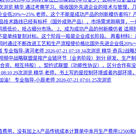
5次浏览
精华
通过考察学习、吸收国外先进企业的技术与管理，
业低20%～25% 老师，这个不能是成功产品的创新模仿者吗
品技术路线已经有标杆（国外成熟产品），市场需求刚萌芽，一
质低价，抢占细分市场。 2、成为成功产品的创新模仿者 适
不是单纯复刻对标。这个阶段一般是企业成长阶段。 再看材料：
时通过不断改进工艺和生产流程使价格比国外先进企业低20%～
者
专业指导-清河老师
2026-07-21 07:18
34次浏览
精华
奇兵2战略
频中战略联盟是按产业链环节（业务阶段）划分 研发、生产制造
（合资、相互持股）、契约式联盟（功能性协议），区分合作有没
 08:10
29次浏览
精华
老师，书上写的是控制环境或者内部环境
加油！
专业指导-小辰老师
2026-07-21 07:01
25次浏览
造费用，没有加上A产品传统成本计算单中本月生产费用12500和6