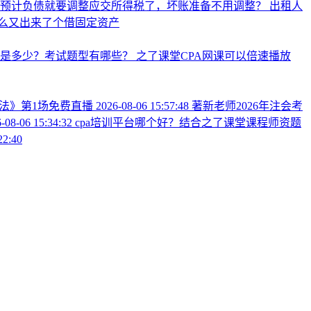
么预计负债就要调整应交所得税了，坏账准备不用调整？
出租人
么又出来了个借固定资产
分是多少？考试题型有哪些？
之了课堂CPA网课可以倍速播放
税法》第1场免费直播
2026-08-06 15:57:48
著新老师2026年注会考
-08-06 15:34:32
cpa培训平台哪个好？结合之了课堂课程师资题
22:40