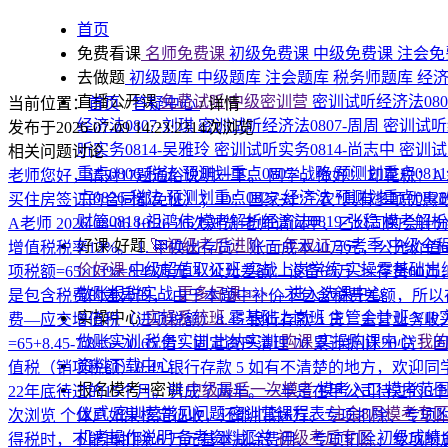
首页
免费看课
名师免费课
初级免费课
中级免费课
注会免
去做题
初级题库
中级题库
注会题库
税务师题库
经
直播公开课
免费试听|中级密训营
密训试听经济法080
当前位置：
首页
/
答疑中心
/
详情
经济法0807-刘琪
密训试听经济法0807-周周
密训试听
发布于2026-07-09 14:23:23
14次浏览
听实务0814-吴雅玲
密训试听实务0814-尚志中
密训试
相关问题讨论
重点0806-税法
预测划重点0807-战略
预测划重点081
老师您好，请对17题通俗说明一下。
同学，你好！ 印花税：
点0826-税法
预测划重点0827-经济法
预测划重点082
买住房签订的合同都免征）； D：国家对“三农”具有多项优
财管0818-祖鸿伟
模考解析经济法0819-张稳
模考解析税
A老师
2026-08-06 10:26
26次浏览
老师请问甲、乙公司的会计分
好课·好题
🚀初级考后进阶·一年双证
26考季·中级全
增值税税率13%。 1. 甲换出存货：账面成本40万元，公允价值6
价好课
中级超值取证班
实战上岗学练
实操零基础出
项税额=65×13%=8.45万元 3. 公允差额：设备65万 ＞ 
做账报税实战
更多好课>>>
→进入选课中心
是包含税费的差异的， 由于本题中补价不包含税费差额，所以存在入账时
实操中心
实操系统班
零基础上岗班
主管会计班
VI
费—应交增值税（进项税额）8.45 银行存款 5 贷：主营业务收
做账实训
税务实训
出纳实训
购课
实操购课中心
我
=65+8.45-7.8+5=70.65 借：固定资产清理 70 累计折旧
资料下载中心
值税（销项税额）8.45 银行存款 5 如有不清楚的地方，欢迎
报名模考+密训
中级最后一次模考
模考入口
模考范
22年底待过的15个月。劈成了两半。一半是在甲公司待过的6
仪式
密训营常见问题
密训营课程表
注会8月模考专
次浏览
个体户如果核定征收，还能扣除6万、专项扣除、专项
机考操作说明
备考资料汇总
初级考后专区
初级成绩
得税时，不能再扣除 6 万元基本减除费用、专项扣除、专项