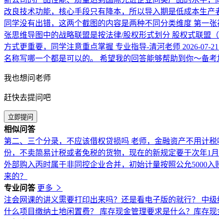
改良技术功能，核心手段只有降本，所以导入期是低成本生产
同学没有出错，这两个截图的内容是两种不同分类维度 第一张视
张思维导图中的战略联盟是按法律/股权形式划分 股权式联盟
方式更重要，同学注意重点掌握
专业指导-清河老师
2026-07-21
名称写哪一个都是可以的。 希望我的回答能够帮助到你～备考
我也想问老师
赶快去提问吧
立即提问
相似问答
第二、三个分录，不应该借权贷损吗
老师，金融资产不用计税
份，不卖简易计税或者免税的货物，现在的新规定要于次年1
外部购入丙时属于非同控企业合并，初始计量按照公允5000
来的？
专业问答
更多
注会网课的讲义需要打印出来吗？还是看电子版的就行？
中级
什么项目缴纳土地闲置费？
库存现金管理要求是什么？库存现