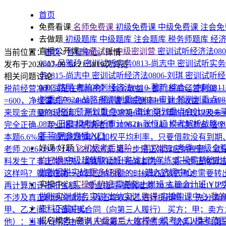
首页
免费看课
名师免费课
初级免费课
中级免费课
注会免
去做题
初级题库
中级题库
注会题库
税务师题库
经
直播公开课
免费试听|中级密训营
密训试听经济法080
当前位置：
首页
/
答疑中心
/
详情
0813-吴雅玲
密训试听实务0813-尚志中
密训试听实务0
发布于2026-07-09 14:21:58
19次浏览
务0815-尚志中
密训试听经济法0806-刘琪
密训试听经济
相关问题讨论
0807-路明
考前冲刺经济法0810-著新
综合二冲刺081
税前经营净利润是在哪用的？
剩余收益 = 部门税前经营利润
划重点0824-战略
预测划重点0824-审计
预测划重点08
=600，净经营资产=4800，税前要求报酬率8% 剩余收益 = 600 − 4800 
0806-税法
预测划重点0805-审计
💥划重点会计0804-
来现金流量的现值呗，所以就是求第6年和第7年的折现以及
0820-王霞
模考解析审计0821-张恒超
模考解析战略08
完全正确。
专业指导-帆帆老师
2026-08-07 14:12
30次浏览
这个
菲菲
更多直播入口
本题6.6%是一般借款的年化加权平均利率，只要借款没有到
好课·好题
🚀初级考后进阶·一年双证
26考季·中级全
老师
2026-08-07 14:11
21次浏览
第一步是正常算应纳税额，就是
价好课
中级超值取证班
实战上岗学练
实操零基础出
料发生了非正常损失，期初的加计抵减额为0。 第一步正常算应纳税额：销
做账报税实战
更多好课>>>
→进入选课中心
这样吗？就是在第一步算应纳税额的时候就应该去考虑需要转
实操中心
实操系统班
零基础上岗班
主管会计班
VI
再计算加计抵扣金额。
专业指导-帆帆老师
2026-08-07 14:11
2
做账实训
税务实训
出纳实训
购课
实操购课中心
我
不涉及真正利他的情况，丙还可以对乙进行抗辩吗
1、先分清
资料下载中心
甲、乙之间：设备买卖合同（向第三人履行） 买方：甲；卖方
报名模考+密训
中级最后一次模考
模考入口
模考范
他）：当事人约定由债务人向第三人履行债务，债务人未向第