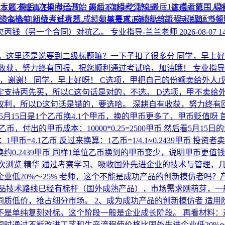
考专区
最后1次模考已开始
最后1次模考须知
最后1次模考范围
模
 本题不是真正利他合同，丙能不能对乙抗辩？ 1. 普通向第三
绩合格单
初级考试真题
成绩复核要求
成绩复核流程
初级证书
没有合同地位去对抗乙。 2. 如果是真正利他合同（民法典52
欠丙钱（另一个合同）对抗乙。
专业指导-兰兰老师
2026-08-07 1
，这里还是说要到二级标题嘛？一下子扣了很多分
同学，早上好
有收获，努力终有回报，祝您顺利通过考试哈，加油哦！
专业指导
嘛，谢谢！
同学，早上好呀！ C选项，甲把自己的份额卖给外人
定支持丙先买，所以C这句话是对的，不选。 D选项，甲不卖给
权利，所以D这句话是错的，要选哈。 深耕自有收获，努力终有
，5月15日是1个乙币换4.1个甲币，换的甲币更多了，甲币贬值呀
单位乙币，付出的甲币成本：10000*0.25=2500甲币 然后看
=4.1乙币 反过来换算：1乙币=1/4.1≈0.2439甲币 投资者卖出1
换约0.2439甲币 同样1单位乙币换到的甲币变少，说明甲币更值钱
6次浏览
精华
通过考察学习、吸收国外先进企业的技术与管理，
业低20%～25% 老师，这个不能是成功产品的创新模仿者吗
品技术路线已经有标杆（国外成熟产品），市场需求刚萌芽，一
质低价，抢占细分市场。 2、成为成功产品的创新模仿者 适
不是单纯复刻对标。这个阶段一般是企业成长阶段。 再看材料：
时通过不断改进工艺和生产流程使价格比国外先进企业低20%～