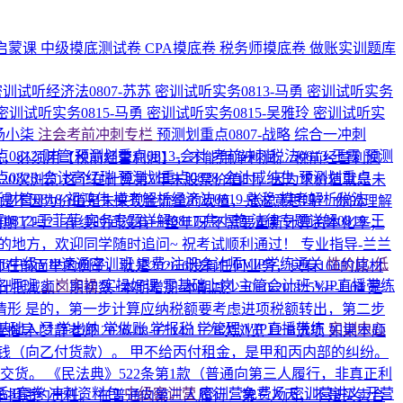
启蒙课
中级摸底测试卷
CPA摸底卷
税务师摸底卷
做账实训题库
密训试听经济法0807-苏苏
密训试听实务0813-马勇
密训试听实务
密训试听实务0815-马勇
密训试听实务0815-吴雅玲
密训试听实
-杨小柒
注会考前冲刺专栏
预测划重点0807-战略
综合一冲刺
0812-财管
预测划重点0813-会计
考前冲刺税法0813-王霞
预测
余收益，必须用【税前经营利润】，不能用净利润。 税前经营利润
0828-会计高红瑞
预测划重点0828-会计戚纯生
预测划重点
2
20次浏览
这个在计算第5年末股票价值时，因为求价值就是未
财管0818-祖鸿伟
模考解析经济法0819-张稳
模考解析税法
，是不因为价值是未来现金流量的现值，是这意思吗？
你的理解
0812-王菲菲
实务专题详解0817-焦小艳
法律专题详解0819-王
到期了吗？ 存续时间没有一整年呀
不需要重新计算资本化率；
的地方，欢迎同学随时追问~ 祝考试顺利通过！
专业指导-兰兰
026中级VIP速通密训班
退费·注册会计师VIP学练通关
性价比·低
面举的例子，就是2026.6没有任何业务，只有160的原材
名师班
上岗实操
实操好课
零基础上岗
主管会计班
VIP直播带练
：期初数+本期增加-本期减少=0+0-20.8*5%=-1.04 是
情形
是的，第一步计算应纳税额要考虑进项税额转出，第二步
基础入门
学出纳
学做账
学报税
学管理
VIP直播带练
实训中心
业指导-梦静老师
2026-08-07 14:11
28次浏览
12.B选项 如果本题
出钱（向乙付货款）。 甲不给丙付租金，是甲和丙内部的纠纷。
货。 《民法典》522条第1款（普通向第三人履行，非真正利
后3套卷
冲刺资料包
中级密训营
密训营免费场
密训营讲义
开营
担违约责任。 在普通向第三人履行：第三人丙，不是买卖合