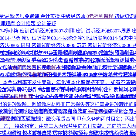
费课
税务师免费课
会计实操
中级经济师
0元福利课程
初级知识
济师题库
会计搜题
会计答疑
7-杨小柒
密训试听经济法0807-刘琪
密训试听经济法0807-周周
814-马勇
密训试听实务0814-吴雅玲
密训试听实务0814-尚志中
法0806-周周
密训试听经济法0806-苏苏
密训试听经济法0806
1-袁媛
考前冲刺税法0811-王霞
预测划重点0811-经济法
预测划重点
 − 部门平均净经营资产 × 要求的税前投资报酬率 计算部门剩
25-财管
预测划重点0826-税法
预测划重点0827-经济法
预测划重点
× 8% =600 − 384 =216
专业指导-清河老师
2026-08-07 14:1
马勇
注会第三次万人模考解析
模考解析会计0817-高晋华
模考解析
未来后续期间的经营折现呗，不包括他第5年末的股权现金流量呗
22-袁媛
税务师备考专区
实务专题详解0810-焦小艳
法律专题详解
资本化率不需要要重新计算吗？ 因为他这两笔借款不是马上就
期、本金与利率不发生变动，年化资本化率保持不变。 如有不清楚
程无忧班
2027·注册会计师金牌名师班
2026·税务师全程无忧班
2
正常销项－进项，这里要不要考虑进项税额的转出，例如刘老师在前
纳
精选课程推荐
中级抢先备考好课
注会考前密训营
税务师金牌
－进=0-0-（160*13%）=20.8 第二步算可以调用的加计抵减额
出的进项税额，例如像原材料非正常损失等这样需要进项转出的
P实训直播
零基础就业护航
升职加薪私教班
实操课程
零基础上岗
7次浏览
老师，这道题如果写分录是怎么写？
老师编辑一下哈
专
的课程
我的实操课程
两个合同 甲、丙之间：融资租赁合同 甲有义务向丙付租金；丙
：乙； 特殊约定：由第三人丙代替甲向乙付货款。乙向第三人丙交
围
模考须知
模考解析直播
历年模考卷
历年真题
中级机考系统
最
三人履行债务或者履行债务不符合约定的，债务人应当向债权人承