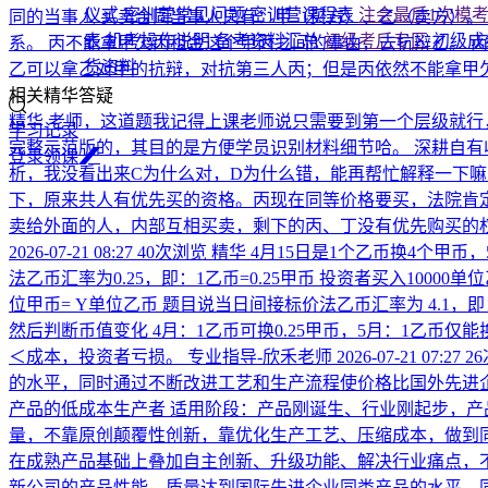
仪式
密训营常见问题
密训营课程表
注会最后1次模
同的当事人 买卖合同当事人只有：甲（买方）、乙（卖方）。
表
机考操作说明
备考资料汇总
初级考后专区
初级成
系。 丙不能拿甲欠丙租金这个甲丙之间的事由，去抗辩乙。 丙
货资料
乙可以拿乙对甲的抗辩，对抗第三人丙；但是丙依然不能拿甲
相关精华答疑
精华
老师，这道题我记得上课老师说只需要到第一个层级就行
学习记录
完整示范版的，其目的是方便学员识别材料细节哈。 深耕自
登
录
领
课
析，我没看出来C为什么对，D为什么错，能再帮忙解释一下
下，原来共人有优先买的资格。丙现在同等价格要买，法院肯
卖给外面的人，内部互相买卖，剩下的丙、丁没有优先购买的
2026-07-21 08:27
40次浏览
精华
4月15日是1个乙币换4个甲币
法乙币汇率为0.25，即：1乙币=0.25甲币 投资者买入10000
位甲币= Y单位乙币 题目说当日间接标价法乙币汇率为 4.1，即：1甲币
然后判断币值变化 4月：1乙币可换0.25甲币，5月：1乙币仅能
＜成本，投资者亏损。
专业指导-欣禾老师
2026-07-21 07:27
2
的水平，同时通过不断改进工艺和生产流程使价格比国外先进企
产品的低成本生产者 适用阶段：产品刚诞生、行业刚起步，产
量，不靠原创颠覆性创新，靠优化生产工艺、压缩成本，做到同
在成熟产品基础上叠加自主创新、升级功能、解决行业痛点，
新公司的产品性能、质量达到国际先进企业同类产品的水平，同