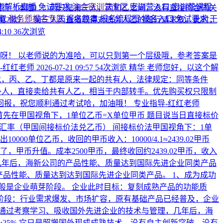
考解析直播
免试要求
注会密训营专区
密训营入口
密训营课程
人履行（本题）：丙只是第三人，丙和乙之间，没有直接的合同关
领取
税务师报名专区
报名简章
报名流程图
报名入口
免试要求
干
2条第2款）：第三人丙直接取得对债务人乙的履行请求权。此时，
4:10
36次浏览
呀！ 以老师说的为准哈，可以只到第一个层级哦，参考答案是
-红红老师
2026-07-21 09:57
54次浏览
精华
老师您好，以这个解
戊，丙、乙、丁都是原来一起的共有人，法律规定：同等条件
外人，直接卖给共有人乙，相当于内部转手。优先购买权只限制
回报，祝您顺利通过考试哈，加油哦！
专业指导-红红老师
首先在甲国视角下，1单位乙币=X单位甲币 题目说当日直接标价
5月15日的汇率（甲国间接标价法兑乙币） 间接标价法甲国视角下：1单
0000单位乙币，收回的甲币收入：10000/4.1≈2439.02甲币
了，甲币升值。成本2500甲币，最终收回约2439.02甲币，收入
几年后，海新公司的产品性能、质量达到国际先进企业同类产品
？产品性能、质量达到达到国际先进企业同类产品。
1、成为成功
般是企业萌芽阶段。 企业此时目标：复刻成熟产品的功能质
用阶段：行业需求爆发、市场扩容，原有基础产品已经普及，企业
通过考察学习、吸收国外先进企业的技术与管理，几年后，海
25% 它只是照搬国外现成成熟技术，没有自主创新突破，没有