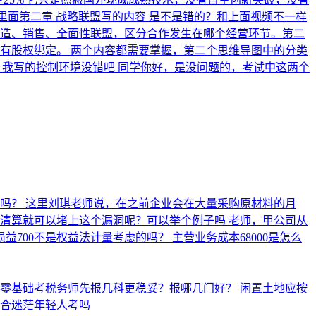
里面第二章 战略联盟写的内容 是不是错的？和上面视频不一样
、销售、全面性联盟，区分合作发生在哪个经营环节。 ​ 第二
有股权绑定。 两个内容都需要掌握，第二个思维导图中的分类
，我写的控制环境没错吧
同学你好，是没问题的，考试中这两个
思吗？
这里刘琪老师说，在之前企业会在大量采购原材料的月
么清算就可以堵上这个漏洞呢？可以举个例子吗
老师，甲公司从
益700不是权益法计量考虑的吗？
主营业务成本68000是怎么
业零基础考税务师先报几科更稳妥？报哪几门好？
闲置土地应按
合迷茫年轻人考吗