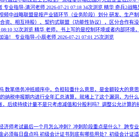
者
专业指导-清河老师
2026-07-21 07:18
34次浏览
精华
奇兵2战略
频中战略联盟是按产业链环节（业务阶段）划分 研发、生产制造
（合资、相互持股）、契约式联盟（功能性协议），区分合作有没
 08:10
32次浏览
精华
老师，书上写的是控制环境或者内部环境
加油！
专业指导-小辰老师
2026-07-21 07:01
25次浏览
吗
数笔债务冲抵顺序中，负担较重什么意思，是金额较大的意
月的纳税申报期内进行全年汇总清算，就堵上了这个漏洞，为什
入账，后续持续计量不是只考虑减值和分股利吗？调整公允计算的损
经济师考试最后一个月怎么冲刺？冲刺阶段重点是什么？
跨专
金必须每日盘点吗
初级会计证书到底有哪些用处？初级会计证适