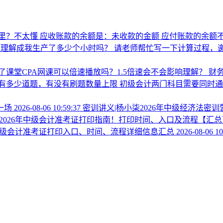
里？不太懂
应收账款的余额是：未收款的金额 应付账款的余额不
以理解成我生产了多少个小时吗？
请老师帮忙写一下计算过程，
了课堂CPA网课可以倍速播放吗？1.5倍速会不会影响理解？
财
有多少道题，有没有刷题数量上限
初级会计两门科目需要同时通
一场
2026-08-06 10:59:37
密训讲义|杨小柒2026年中级经济法密
2026年中级会计准考证打印指南！打印时间、入口及流程【汇
宁中级会计准考证打印入口、时间、流程详细信息汇总
2026-08-06 10