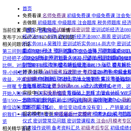
首页
免费看课
名师免费课
初级免费课
中级免费课
注会免
去做题
初级题库
中级题库
注会题库
税务师题库
经
直播公开课
免费试听|中级密训营
密训试听经济法080
当前位置：
首页
/
答疑中心
/
详情
经济法0807-刘琪
密训试听经济法0807-周周
密训试听
发布于2026-07-07 14:20:17
14次浏览
听实务0814-吴雅玲
密训试听实务0814-尚志中
密训试
相关问题讨论
重点0806-税法
预测划重点0807-战略
预测划重点081
第三问到底问的是什么？
同一控制下企业合并，视同两家公司
点0826-税法
预测划重点0827-经济法
预测划重点082
已经把子公司全部净资产打包计入长投，留存收益没能单独体现在
财管0818-祖鸿伟
模考解析经济法0819-张稳
模考解析税
比例，对应归属于尚公司的留存收益就是960、2240，要
好课·好题
🚀初级考后进阶·一年双证
26考季·中级全
导-小纯老师
2026-08-06 10:26
24次浏览
专门借款6月份的利息
价好课
中级超值取证班
实战上岗学练
实操零基础出
收益，冲减当期财务费用，不参与资本化金额计算。
专业指导
做账报税实战
更多好课>>>
→进入选课中心
一样喔
专业指导-听荷老师
2026-08-06 10:25
23次浏览
老师，这
实操中心
实操系统班
零基础上岗班
主管会计班
VI
开始入账900， 后来公允价值变为1400，上升了1400-900
做账实训
税务实训
出纳实训
购课
实操购课中心
我
值]1500➖之前的账面价值1400。
专业指导-小蜗牛老师
2026-08
资料下载中心
单位边际贡献不变（售价、单位变动成本没有变），产销量减少
报名模考+密训
中级最后一次模考
模考入口
模考范
织我们一般采用权责发生制还是收付实现制？
同学你好，民间
仪式
密训营常见问题
密训营课程表
注会8月模考专
览
机考操作说明
备考资料汇总
初级考后专区
初级成绩
相关精华答疑