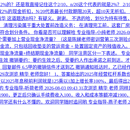
的？还是我直接记住这个2/10，n/20这个代表的就是2%？
2
货款2%的现金折扣，N/20代表最长付款期限20天，超10天无折
精华
这道题选B吗？有疑义。谢谢。
不选的哈，划分为持有待售
 清理污染属于重大处置前改造义务； 在清理完工前，这套厂房
符合划分条件。 你看是否可以理解哈
专业指导-小纯老师
2026-0
个需要加上营业现金净流量？（这是陈娣老师密训营第三次测验
流，只包括回收垫支的营运资金 + 处置固定资产的残值收入。 
现金净流量+终结期现金净流量） 同学注意区分一下表述。
专业
生效 撤销要约：要约生效之后、受要约人作出承诺之前到达，才
承诺，回复邮件 6.5甲的撤销信件才送到乙 撤销通知抵达时，乙已
29次浏览
精华
老师您好！ 1、答案给出的2025年经营杠杆系数
以2025年息税前利润就是125乘以1加上增长率100%，最后得出
的
专业指导-听荷老师
2026-08-03 09:43
31次浏览
精华
老师 同
1900，更正后只确认手续费收入100，收入和成本等额冲减190
果同学还有什么不懂的，欢迎同学随时追问哟
专业指导-燕子老师