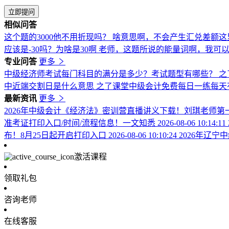
立即提问
相似问答
这个题的3000他不用折现吗？
啥意思啊，不会产生汇兑差额这
应该是-30吗？为啥是30啊
老师，这题所说的能量词啊，我可
专业问答
更多
中级经济师考试每门科目的满分是多少？考试题型有哪些？
之
中近端交割日是什么意思
之了课堂中级会计免费每日一练每天
最新资讯
更多
2026年中级会计《经济法》密训营直播讲义下载！刘琪老师第
准考证打印入口/时间/流程信息！一文知悉
2026-08-06 10:14:11
布！8月25日起开启打印入口
2026-08-06 10:10:24
2026年辽
激活课程
领取礼包
咨询老师
在线客服