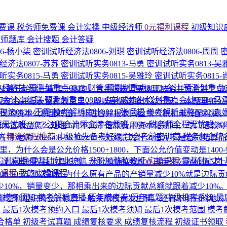
费课
税务师免费课
会计实操
中级经济师
0元福利课程
初级知识
济师题库
会计搜题
会计答疑
6-杨小柒
密训试听经济法0806-刘琪
密训试听经济法0806-周周
经济法0807-苏苏
密训试听实务0813-马勇
密训试听实务0813-吴
听实务0815-马勇
密训试听实务0815-吴雅玲
密训试听实务0815
1-经济法
预测划重点0812-财管
预测划重点0813-会计
预测划重点0
从最开始就一直是一体的，合并报表需要体现被合并方合并之前
8-会计高红瑞
预测划重点0828-会计戚纯生
💥划重点会计0804-马
合并报表留存收益里，所以要做这笔恢复分录。 本题里帅公司合并
法0820-王霞
模考解析审计0821-张恒超
模考解析战略0822-袁
从尚公司的资本公积里转出，补进合并报表的盈余公积和未分配利
程无忧班
2027·注册会计师金牌名师班
2026·税务师全程无忧班
2
和闲置收益怎么处理
6月不属于借款费用资本化期间，专门借款
纳
精选课程推荐
中级抢先备考好课
注会考前密训营
税务师金牌
-宁宁老师
2026-08-06 10:25
19次浏览
为什么借方不是合同结算
里，为什么会是公允价格1500+1800，下面公允价值变动是140
P实训直播
零基础就业护航
升职加薪私教班
实操课程
零基础上岗
=500，计入其他权益工具投资—公允价值变动500 再后来公允价值又
的课程
我的实操课程
-06 10:25
28次浏览
为什么原有产品的产销量减少10%就是边际
10%，销量变少，那相乘出来的边际贡献总额就跟着减少10%
围
模考须知
模考解析直播
历年模考卷
历年真题
中级机考系统
最
非营利组织的会计核算一般采用权责发生制。还有不明白的地方
区
最后1次模考预约入口
最后1次模考须知
最后1次模考范围
模考
合格单
初级考试真题
成绩复核要求
成绩复核流程
初级证书领取