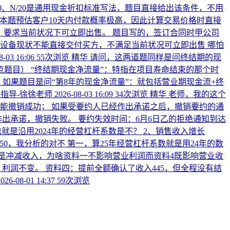
/10、N/20是通用现金折扣标准写法，题目直接给出该条件，不用
扣。 本题预估客户10天内付款概率极高，因此计算交易价格时直接
，要求当前状况下可立即出售。 题目写的，签订合同时甲公司
设备现状不能直接交付买方，不满足当前状况可立即出售 哪怕
8-03 16:06
55次浏览
精华
请问，这两道题同样是问终结期的现
点题目）
“终结期现金净流量”：特指在项目寿命结束的那个时
如果题目是问“第8年的现金净流量”：就包括营业期现金流+终
指导-徐徐老师
2026-08-03 16:09
34次浏览
精华
老师，我的这个
能撤销成功； 如果受要约人已经作出承诺之后，撤销要约的通
经作出承诺，撤销失败。 要约失效时间：6月6日乙的拒绝通知到达
也就是沿用2024年的经营杠杆系数是不？ 2、销售收入增长
250，我分析的对不
第一，算25年经营杠杆系数就是用24年的数
样是冲减收入，为啥资料一不影响营业利润而资料4既影响营业收
0，利润不变。 资料四：提前全额确认了收入445，但全程没有结
2026-08-01 14:37
59次浏览