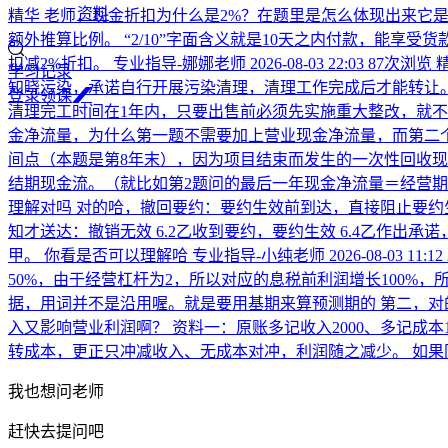
资料
精华
老师，现金折扣为什么是2%？在题里是怎么体现出来它是2%
额外推算比例。 “2/10”字面含义就是10天之内付款，能享受
扣减2%折扣。
专业指导-娜娜老师
2026-08-03 22:03
87次浏览
学习记录
知晓污染，承诺自行开展污染清理，清理工作完成后才能转让。
登
录
领
课
清理完工时间在1年内，只要出售前必须先实施重大整改，就不
金净流量，为什么第一题不需要加上营业现金净流量，而第二
间点（本题是第8年末），因为项目结束而发生的一次性回收现金
结期现金流。（就比如第2题问的最后一年现金净流量＝经营期
理解对吗
对的哈，撤回要约：要约生效前到达，直接阻止要约
知才送达：撤销无效 6.2乙收到要约，要约生效 6.4乙作出
甲。 你看是否可以理解哈
专业指导-小纯老师
2026-08-03 11:12
50%，由于经营杠杆为2，所以对应的息税前利润增长100%，所
据，用词并不是沿用喔。就是要用基期来算预测期的 第二，对
入又影响营业利润啊？
资料一：原账多记收入2000、多记成本
转成本，更正只冲减收入、无成本对冲，利润随之减少。 如
我也想问老师
赶快去提问吧