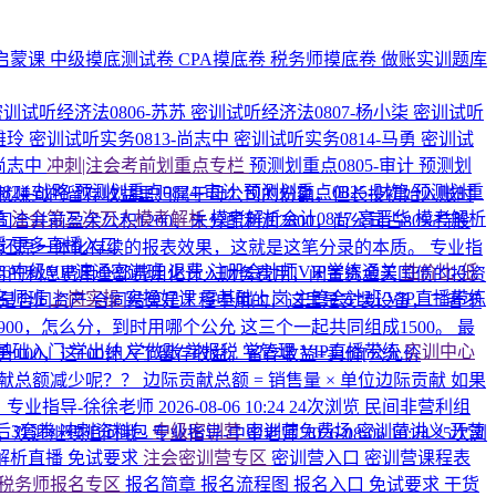
启蒙课
中级摸底测试卷
CPA摸底卷
税务师摸底卷
做账实训题库
密训试听经济法0806-苏苏
密训试听经济法0807-杨小柒
密训试听
雅玲
密训试听实务0813-尚志中
密训试听实务0814-马勇
密训试
-尚志中
冲刺|注会考前划重点专栏
预测划重点0805-审计
预测划
824-战略
预测划重点0824-审计
预测划重点0825-财管
预测划重
就赚到的留存收益里归属于母公司的份额，但长投初始入账时
勇
注会第三次万人模考解析
模考解析会计0817-高晋华
模考解析
前盈余公积1200、未分配利润2800，尚公司占80%持股
媛
更多直播入口
润，还原一体化存续的报表效果，这就是这笔分录的本质。
专业指
026中级VIP速通密训班
退费·注册会计师VIP学练通关
性价比·低
6月的利息费用全部费用化计入财务费用，闲置资金买国债的投资
名师班
上岗实操
实操好课
零基础上岗
主管会计班
VIP直播带练
而是合同资产
合同结算是工程中用的，这里是安装设备，二者不
0-900，怎么分，到时用哪个公允
这三个一起共同组成1500。 最
基础入门
学出纳
学做账
学报税
学管理
VIP直播带练
实训中心
上升100，这100计入了留存收益。留存收益=卖价[公允价
贡献总额减少呢？？
边际贡献总额 = 销售量 × 单位边际贡献 如果
。
专业指导-徐徐老师
2026-08-06 10:24
24次浏览
民间非营利组
后3套卷
冲刺资料包
中级密训营
密训营免费场
密训营讲义
开营
，欢迎继续追问哦~
专业指导-中中老师
2026-08-06 10:24
25次浏
解析直播
免试要求
注会密训营专区
密训营入口
密训营课程表
税务师报名专区
报名简章
报名流程图
报名入口
免试要求
干货