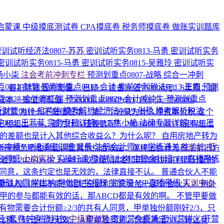
启蒙课
中级摸底测试卷
CPA摸底卷
税务师摸底卷
做账实训题库
密训试听经济法0807-苏苏
密训试听实务0813-马勇
密训试听实务
密训试听实务0815-马勇
密训试听实务0815-吴雅玲
密训试听实
-杨小柒
注会考前冲刺专栏
预测划重点0807-战略
综合一冲刺
0812-财管
预测划重点0813-会计
考前冲刺税法0813-王霞
预测
，要扣除残值的现值。 已知： 设备原值750000元；5年期；期
0828-会计高红瑞
预测划重点0828-会计戚纯生
预测划重点
的现值 =750000 - 40000*(P/F,15%,5) =750000-
财管0818-祖鸿伟
模考解析经济法0819-张稳
模考解析税法
次浏览
为什么不是借股本，第二个分录为什么冲资本公积
这个
0812-王菲菲
实务专题详解0817-焦小艳
法律专题详解0819-王
已经超出25%，那为什么还要选呢？
200/6000=0.0333没有超过
础的差额也是计入其他综合收益么？为什么呢？
自用房地产转为
026中级VIP速通密训班
退费·注册会计师VIP学练通关
性价比·低
所得税负债也对应调整其他综合收益；单纯因会计与税法折旧方
名师班
上岗实操
实操好课
零基础上岗
主管会计班
VIP直播带练
纯老师
2026-08-07 14:08
46次浏览
请老师再详细讲讲利润分配的
字同意，这条约定也是无效的，法律直接不认。 普通合伙人不能
基础入门
学出纳
学做账
学报税
学管理
VIP直播带练
实训中心
默认规则照样不能约定把全部利润只分给一部分合伙人 2. 例外
甲的参与都能有效的话，那ABCD都是有效的啊。 不管甲要做
有物需要合计份额≥2/3的共有人同意，甲单独份额刚好2/3，只
后3套卷
冲刺资料包
中级密训营
密训营免费场
密训营讲义
开营
例，转让行为无效。 A甲单独同意，份额满足2/3，转让有