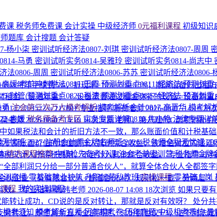
费课
税务师免费课
会计实操
中级经济师
0元福利课程
初级知识
济师题库
会计搜题
会计答疑
7-杨小柒
密训试听经济法0807-刘琪
密训试听经济法0807-周周
814-马勇
密训试听实务0814-吴雅玲
密训试听实务0814-尚志中
法0806-周周
密训试听经济法0806-苏苏
密训试听经济法0806
1-袁媛
考前冲刺税法0811-王霞
预测划重点0811-经济法
预测划重点
%+每年手续费5%，折现率=10%+5%=15%；期满设备归出租方
25-财管
预测划重点0826-税法
预测划重点0827-经济法
预测划重点
522；年末付租金（普通年金） 1. 设备需要通过租金弥补的现值 =设备购置成本 − 残值
马勇
注会第三次万人模考解析
模考解析会计0817-高晋华
模考解析
30112 /3.3522 ≈ 217801
专业指导-听荷老师
2026-08-07 14:10
23
22-袁媛
税务师备考专区
实务专题详解0810-焦小艳
法律专题详解
听荷老师
2026-08-07 14:10
18次浏览
老师，第八题的C选项他补价
中如果税法和会计的折旧方法不一致，那么账面价值和计税基
程无忧班
2027·注册会计师金牌名师班
2026·税务师全程无忧班
2
高于原账面价值的增值额计入其他综合收益，该增值对应的递延
纳
精选课程推荐
中级抢先备考好课
注会考前密训营
税务师金牌
得税只计入所得税费用，不会计入其他综合收益。
专业指导-小
“全部利润只分给一部分普通合伙人”，就算全体合伙人全都签
P实训直播
零基础就业护航
升职加薪私教班
实操课程
零基础上岗
伙企业（有有限合伙人+普通合伙人） 规则松一截，分两层 1. 
的课程
我的实操课程
有效。
专业指导-韩韩老师
2026-08-07 14:08
18次浏览
如果只要有
就能转让成功，CD说的是反对转让，那就是反对有效呀？
处分共
围
模考须知
模考解析直播
历年模考卷
历年真题
中级机考系统
最
转让，即便其余五人全部同意，总份额也仅1/3，达不到法定比