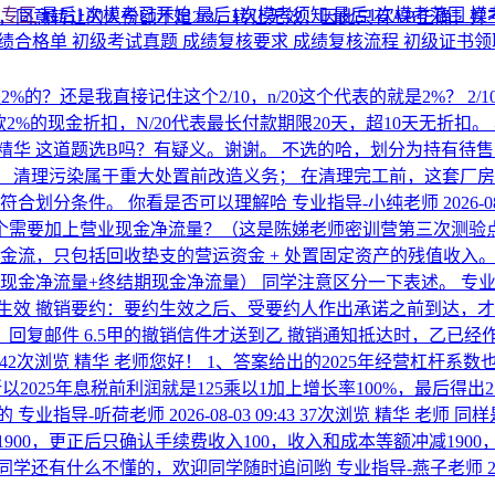
考专区
最后1次模考已开始
最后1次模考须知
最后1次模考范围
模
对，同意转让的人份额不足2/3，转让无效，因此只有AB正确
绩合格单
初级考试真题
成绩复核要求
成绩复核流程
初级证书
的？还是我直接记住这个2/10，n/20这个代表的就是2%？
2
货款2%的现金折扣，N/20代表最长付款期限20天，超10天无折
精华
这道题选B吗？有疑义。谢谢。
不选的哈，划分为持有待售
 清理污染属于重大处置前改造义务； 在清理完工前，这套厂房
符合划分条件。 你看是否可以理解哈
专业指导-小纯老师
2026-0
个需要加上营业现金净流量？（这是陈娣老师密训营第三次测验
流，只包括回收垫支的营运资金 + 处置固定资产的残值收入。 
现金净流量+终结期现金净流量） 同学注意区分一下表述。
专业
生效 撤销要约：要约生效之后、受要约人作出承诺之前到达，才
承诺，回复邮件 6.5甲的撤销信件才送到乙 撤销通知抵达时，乙已
42次浏览
精华
老师您好！ 1、答案给出的2025年经营杠杆系数
以2025年息税前利润就是125乘以1加上增长率100%，最后得出
的
专业指导-听荷老师
2026-08-03 09:43
37次浏览
精华
老师 同
1900，更正后只确认手续费收入100，收入和成本等额冲减190
果同学还有什么不懂的，欢迎同学随时追问哟
专业指导-燕子老师