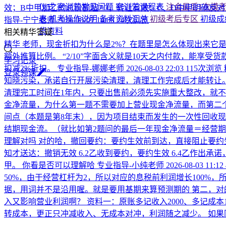
仪式
密训营常见问题
密训营课程表
注会最后1次模
效；B中甲加乙的总份额超2/3，转让有效；C、D中甲明确反
表
机考操作说明
备考资料汇总
初级考后专区
初级成
指导-宁宁老师
2026-08-07 14:08
24次浏览
货资料
相关精华答疑
精华
老师，现金折扣为什么是2%？在题里是怎么体现出来它是2%
额外推算比例。 “2/10”字面含义就是10天之内付款，能享受
学习记录
扣减2%折扣。
专业指导-娜娜老师
2026-08-03 22:03
115次浏览
登
录
领
课
知晓污染，承诺自行开展污染清理，清理工作完成后才能转让。
清理完工时间在1年内，只要出售前必须先实施重大整改，就不
金净流量，为什么第一题不需要加上营业现金净流量，而第二
间点（本题是第8年末），因为项目结束而发生的一次性回收现金
结期现金流。（就比如第2题问的最后一年现金净流量＝经营期
理解对吗
对的哈，撤回要约：要约生效前到达，直接阻止要约
知才送达：撤销无效 6.2乙收到要约，要约生效 6.4乙作出
甲。 你看是否可以理解哈
专业指导-小纯老师
2026-08-03 11:12
50%，由于经营杠杆为2，所以对应的息税前利润增长100%，所
据，用词并不是沿用喔。就是要用基期来算预测期的 第二，对
入又影响营业利润啊？
资料一：原账多记收入2000、多记成本
转成本，更正只冲减收入、无成本对冲，利润随之减少。 如