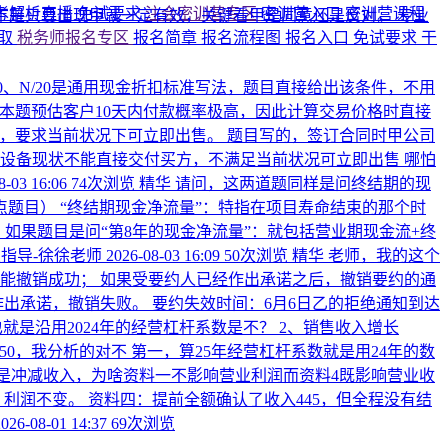
考解析直播
免试要求
注会密训营专区
密训营入口
密训营课程
，并不是只要出现甲就一定有效，关键看甲是同意还是反对。
专业
领取
税务师报名专区
报名简章
报名流程图
报名入口
免试要求
干
/10、N/20是通用现金折扣标准写法，题目直接给出该条件，不用
扣。 本题预估客户10天内付款概率极高，因此计算交易价格时直接
，要求当前状况下可立即出售。 题目写的，签订合同时甲公司
设备现状不能直接交付买方，不满足当前状况可立即出售 哪怕
8-03 16:06
74次浏览
精华
请问，这两道题同样是问终结期的现
点题目）
“终结期现金净流量”：特指在项目寿命结束的那个时
如果题目是问“第8年的现金净流量”：就包括营业期现金流+终
指导-徐徐老师
2026-08-03 16:09
50次浏览
精华
老师，我的这个
能撤销成功； 如果受要约人已经作出承诺之后，撤销要约的通
经作出承诺，撤销失败。 要约失效时间：6月6日乙的拒绝通知到达
也就是沿用2024年的经营杠杆系数是不？ 2、销售收入增长
250，我分析的对不
第一，算25年经营杠杆系数就是用24年的数
样是冲减收入，为啥资料一不影响营业利润而资料4既影响营业收
0，利润不变。 资料四：提前全额确认了收入445，但全程没有结
2026-08-01 14:37
69次浏览