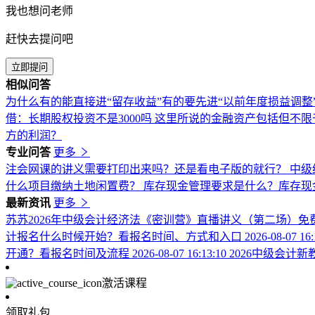
我也想问老师
赶快去提问吧
立即提问
相似问答
为什么有的能直接进“留存收益”有的要先进“以前年度损益调整
借：长期股权投资不是3000吗
这里所说的金融资产包括但不限
方的利润？
专业问答
更多
注会网课的讲义需要打印出来吗？还是看电子版的就行？
中级
什么项目缴纳土地闲置费？
库存现金管理要求是什么？库存现
最新资讯
更多
苏苏2026年中级会计经济法《密训营》直播讲义（第二场）免
计报名什么时候开始？看报名时间、方式和入口
2026-08-07 16
开通？看报名时间及流程
2026-08-07 16:13:10
2026中级会计
激活课程
领取礼包