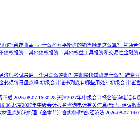
”再进“留存收益”
为什么盈亏平衡点的销售额是这么算？
普通合
于债权投资，其他债权投资，其他权益工具投资和交易性金融资
经济师考试最后一个月怎么冲刺？冲刺阶段重点是什么？
跨专
金必须每日盘点吗
初级会计证书到底有哪些用处？初级会计证适
费下载
2026-08-07 16:30:28
天津2027年中级会计报名咨询电话
:19:06
北京2027年中级会计报名咨询电话有关信息梳理，建议收
新教材重点知识梳理（全章节）含实务/财管/经济法
2026-08-07 16:0