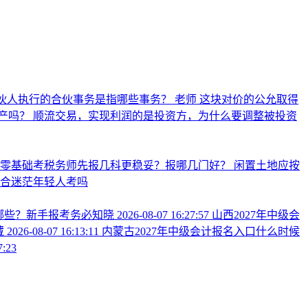
伙人执行的合伙事务是指哪些事务？
老师 这块对价的公允取得
产吗？
顺流交易，实现利润的是投资方，为什么要调整被投资
业零基础考税务师先报几科更稳妥？报哪几门好？
闲置土地应按
合迷茫年轻人考吗
有哪些？新手报考务必知晓
2026-08-07 16:27:57
山西2027年中级会
藏
2026-08-07 16:13:11
内蒙古2027年中级会计报名入口什么时候
7:23