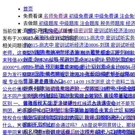
首页
免费看课
名师免费课
初级免费课
中级免费课
注会免
去做题
初级题库
中级题库
注会题库
税务师题库
经
直播公开课
免费试听|中级密训营
密训试听经济法080
当前位置：
首页
/
答疑中心
/
详情
0813-吴雅玲
密训试听实务0813-尚志中
密训试听实务0
发布于2026-07-06 11:58:12
15次浏览
务0815-尚志中
密训试听经济法0806-刘琪
密训试听经济
相关问题讨论
0807-路明
考前冲刺经济法0810-著新
综合二冲刺081
老师，这类型的题目我遇到了不会算
融资租赁租金计算：利率10
划重点0824-战略
预测划重点0824-审计
预测划重点08
末残值40000； (P/F,15%,5)=0.4972，(P/A,15%,5)=3.3
0806-税法
预测划重点0805-审计
💥划重点会计0804-
40000*0.4972 = 730112 ​ 2. 每年年末租金 = 730112 /(P/A,15%,5) =7
0820-王霞
模考解析审计0821-张恒超
模考解析战略08
是为发行股票而支付的费用喔，就是冲资本公积喔
专业指导-
菲菲
更多直播入口
喔
专业指导-听荷老师
2026-08-07 14:09
19次浏览
这个资料二当
好课·好题
🚀初级考后进阶·一年双证
26考季·中级全
公允价值模式计量的投资性房地产时，仅转换日房产公允价值
价好课
中级超值取证班
实战上岗学练
实操零基础出
法不同产生的暂时性差异，属于常规税会差异，确认的递延所
做账报税实战
更多好课>>>
→进入选课中心
区别
一、普通合伙人这边 法律硬性红线：合伙协议绝对不能写
实操中心
实操系统班
零基础上岗班
主管会计班
VI
抱团，把收益全揣自己兜里，抛开其他普通合伙人。 二、有限合
做账实训
税务实训
出纳实训
购课
实操购课中心
我
放权合伙协议白纸黑字提前说好的话，就可以特殊分配，约定
资料下载中心
什么，只要有他，不就都会通过吗？ AB是说甲同意转让，那
报名模考+密训
中级最后一次模考
模考入口
模考范
要甲同意转让，整体份额就达标，转让行为有效；只要甲明确反对