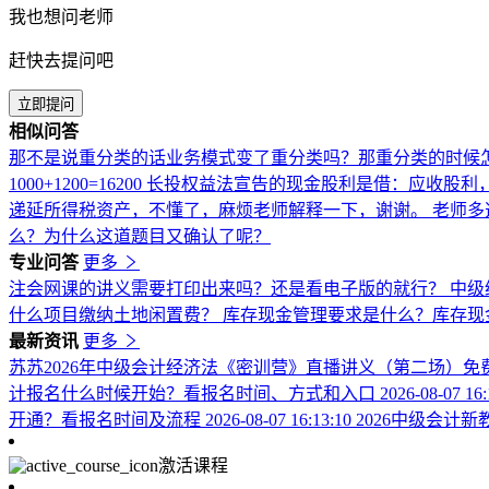
我也想问老师
赶快去提问吧
立即提问
相似问答
那不是说重分类的话业务模式变了重分类吗？那重分类的时候
1000+1200=16200
长投权益法宣告的现金股利是借：应收股利
递延所得税资产，不懂了，麻烦老师解释一下，谢谢。
老师多
么？为什么这道题目又确认了呢？
专业问答
更多
注会网课的讲义需要打印出来吗？还是看电子版的就行？
中级
什么项目缴纳土地闲置费？
库存现金管理要求是什么？库存现
最新资讯
更多
苏苏2026年中级会计经济法《密训营》直播讲义（第二场）免
计报名什么时候开始？看报名时间、方式和入口
2026-08-07 16
开通？看报名时间及流程
2026-08-07 16:13:10
2026中级会计
激活课程