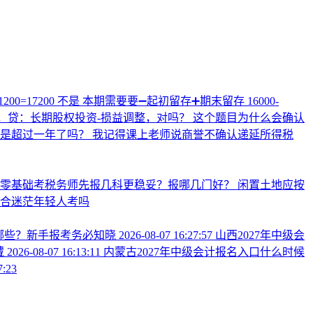
00=17200 不是 本期需要要➖起初留存➕期末留存 16000-
，贷：长期股权投资-损益调整，对吗？
这个题目为什么会确认
不是超过一年了吗？
我记得课上老师说商誉不确认递延所得税
业零基础考税务师先报几科更稳妥？报哪几门好？
闲置土地应按
合迷茫年轻人考吗
有哪些？新手报考务必知晓
2026-08-07 16:27:57
山西2027年中级会
藏
2026-08-07 16:13:11
内蒙古2027年中级会计报名入口什么时候
7:23