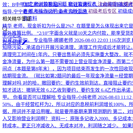
仪式
密训营常见问题
密训营课程表
注会最后1次模
效；B中甲加乙的总份额超2/3，转让有效；C、D中甲明确反
表
机考操作说明
备考资料汇总
初级考后专区
初级成
指导-宁宁老师
2026-08-07 14:08
24次浏览
货资料
相关精华答疑
精华
老师，现金折扣为什么是2%？在题里是怎么体现出来它是2%
额外推算比例。 “2/10”字面含义就是10天之内付款，能享受
学习记录
扣减2%折扣。
专业指导-娜娜老师
2026-08-03 22:03
116次浏览
登
录
领
课
知晓污染，承诺自行开展污染清理，清理工作完成后才能转让。
清理完工时间在1年内，只要出售前必须先实施重大整改，就不
金净流量，为什么第一题不需要加上营业现金净流量，而第二
间点（本题是第8年末），因为项目结束而发生的一次性回收现金
结期现金流。（就比如第2题问的最后一年现金净流量＝经营期
理解对吗
对的哈，撤回要约：要约生效前到达，直接阻止要约
知才送达：撤销无效 6.2乙收到要约，要约生效 6.4乙作出
甲。 你看是否可以理解哈
专业指导-小纯老师
2026-08-03 11:12
50%，由于经营杠杆为2，所以对应的息税前利润增长100%，所
据，用词并不是沿用喔。就是要用基期来算预测期的 第二，对
入又影响营业利润啊？
资料一：原账多记收入2000、多记成本
转成本，更正只冲减收入、无成本对冲，利润随之减少。 如