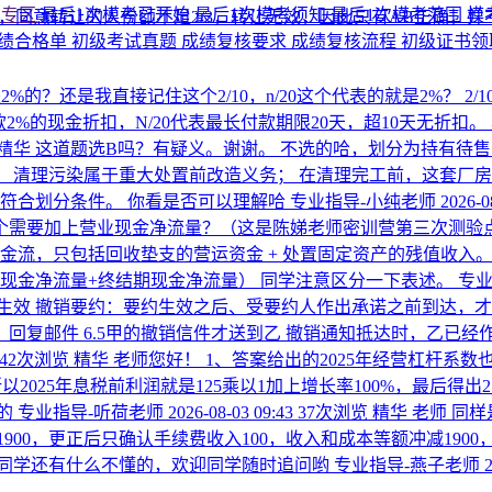
考专区
最后1次模考已开始
最后1次模考须知
最后1次模考范围
模
对，同意转让的人份额不足2/3，转让无效，因此只有AB正确
绩合格单
初级考试真题
成绩复核要求
成绩复核流程
初级证书
的？还是我直接记住这个2/10，n/20这个代表的就是2%？
2
货款2%的现金折扣，N/20代表最长付款期限20天，超10天无折
精华
这道题选B吗？有疑义。谢谢。
不选的哈，划分为持有待售
 清理污染属于重大处置前改造义务； 在清理完工前，这套厂房
符合划分条件。 你看是否可以理解哈
专业指导-小纯老师
2026-0
个需要加上营业现金净流量？（这是陈娣老师密训营第三次测验
流，只包括回收垫支的营运资金 + 处置固定资产的残值收入。 
现金净流量+终结期现金净流量） 同学注意区分一下表述。
专业
生效 撤销要约：要约生效之后、受要约人作出承诺之前到达，才
承诺，回复邮件 6.5甲的撤销信件才送到乙 撤销通知抵达时，乙已
42次浏览
精华
老师您好！ 1、答案给出的2025年经营杠杆系数
以2025年息税前利润就是125乘以1加上增长率100%，最后得出
的
专业指导-听荷老师
2026-08-03 09:43
37次浏览
精华
老师 同
1900，更正后只确认手续费收入100，收入和成本等额冲减190
果同学还有什么不懂的，欢迎同学随时追问哟
专业指导-燕子老师