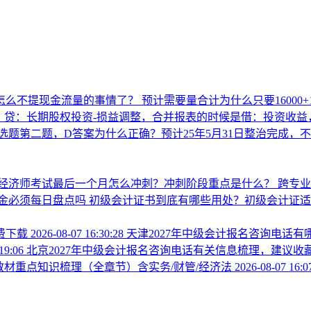
怎么不提现金流量的事情了？
预计需要量合计为什么只要16000+12
，贷：长期股权投资-损益调整，合并报表的时候是借：投资收益
选题第二题，D答案为什么正确？预计25年5月31日整治完成，
经济师考试最后一个月怎么冲刺？冲刺阶段重点是什么？
跨专
金必须每日盘点吗
初级会计证书到底有哪些用处？初级会计证适
费下载
2026-08-07 16:30:28
天津2027年中级会计报名咨询电话
:19:06
北京2027年中级会计报名咨询电话有关信息梳理，建议收
新教材重点知识梳理（全章节）含实务/财管/经济法
2026-08-07 16:0