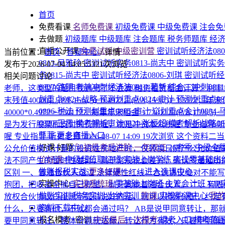
首页
免费看课
名师免费课
初级免费课
中级免费课
注会免
去做题
初级题库
中级题库
注会题库
税务师题库
经
直播公开课
免费试听|中级密训营
密训试听经济法080
当前位置：
首页
/
答疑中心
/
详情
0813-吴雅玲
密训试听实务0813-尚志中
密训试听实务0
发布于2026-07-04 14:05:53
21次浏览
务0815-尚志中
密训试听经济法0806-刘琪
密训试听经济
相关问题讨论
0807-路明
考前冲刺经济法0810-著新
综合二冲刺081
老师，这类型的题目我遇到了不会算
融资租赁租金计算：利率10
划重点0824-战略
预测划重点0824-审计
预测划重点08
末残值40000； (P/F,15%,5)=0.4972，(P/A,15%,5)=3.3
0806-税法
预测划重点0805-审计
💥划重点会计0804-
40000*0.4972 = 730112 ​ 2. 每年年末租金 = 730112 /(P/A,15%,5) =7
0820-王霞
模考解析审计0821-张恒超
模考解析战略08
是为发行股票而支付的费用喔，就是冲资本公积喔
专业指导-
菲菲
更多直播入口
喔
专业指导-听荷老师
2026-08-07 14:09
19次浏览
这个资料二当
好课·好题
🚀初级考后进阶·一年双证
26考季·中级全
公允价值模式计量的投资性房地产时，仅转换日房产公允价值
价好课
中级超值取证班
实战上岗学练
实操零基础出
法不同产生的暂时性差异，属于常规税会差异，确认的递延所
做账报税实战
更多好课>>>
→进入选课中心
区别
一、普通合伙人这边 法律硬性红线：合伙协议绝对不能写
实操中心
实操系统班
零基础上岗班
主管会计班
VI
抱团，把收益全揣自己兜里，抛开其他普通合伙人。 二、有限合
做账实训
税务实训
出纳实训
购课
实操购课中心
我
放权合伙协议白纸黑字提前说好的话，就可以特殊分配，约定
资料下载中心
什么，只要有他，不就都会通过吗？ AB是说甲同意转让，那
报名模考+密训
中级最后一次模考
模考入口
模考范
要甲同意转让，整体份额就达标，转让行为有效；只要甲明确反对