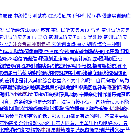
启蒙课
中级摸底测试卷
CPA摸底卷
税务师摸底卷
做账实训题库
密训试听经济法0807-苏苏
密训试听实务0813-马勇
密训试听实务
密训试听实务0815-马勇
密训试听实务0815-吴雅玲
密训试听实
-杨小柒
注会考前冲刺专栏
预测划重点0807-战略
综合一冲刺
0812-财管
预测划重点0813-会计
考前冲刺税法0813-王霞
预测
，要扣除残值的现值。 已知： 设备原值750000元；5年期；期
0828-会计高红瑞
预测划重点0828-会计戚纯生
预测划重点
的现值 =750000 - 40000*(P/F,15%,5) =750000-
财管0818-祖鸿伟
模考解析经济法0819-张稳
模考解析税法
次浏览
为什么不是借股本，第二个分录为什么冲资本公积
这个
0812-王菲菲
实务专题详解0817-焦小艳
法律专题详解0819-王
已经超出25%，那为什么还要选呢？
200/6000=0.0333没有超过
础的差额也是计入其他综合收益么？为什么呢？
自用房地产转为
026中级VIP速通密训班
退费·注册会计师VIP学练通关
性价比·低
所得税负债也对应调整其他综合收益；单纯因会计与税法折旧方
名师班
上岗实操
实操好课
零基础上岗
主管会计班
VIP直播带练
纯老师
2026-08-07 14:08
46次浏览
请老师再详细讲讲利润分配的
字同意，这条约定也是无效的，法律直接不认。 普通合伙人不能
基础入门
学出纳
学做账
学报税
学管理
VIP直播带练
实训中心
默认规则照样不能约定把全部利润只分给一部分合伙人 2. 例外
甲的参与都能有效的话，那ABCD都是有效的啊。 不管甲要做
有物需要合计份额≥2/3的共有人同意，甲单独份额刚好2/3，只
后3套卷
冲刺资料包
中级密训营
密训营免费场
密训营讲义
开营
例，转让行为无效。 A甲单独同意，份额满足2/3，转让有