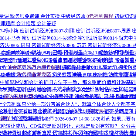
费课
税务师免费课
会计实操
中级经济师
0元福利课程
初级知识
济师题库
会计搜题
会计答疑
7-杨小柒
密训试听经济法0807-刘琪
密训试听经济法0807-周周
814-马勇
密训试听实务0814-吴雅玲
密训试听实务0814-尚志中
法0806-周周
密训试听经济法0806-苏苏
密训试听经济法0806
1-袁媛
考前冲刺税法0811-王霞
预测划重点0811-经济法
预测划重点
%+每年手续费5%，折现率=10%+5%=15%；期满设备归出租方
25-财管
预测划重点0826-税法
预测划重点0827-经济法
预测划重点
522；年末付租金（普通年金） 1. 设备需要通过租金弥补的现值 =设备购置成本 − 残值
马勇
注会第三次万人模考解析
模考解析会计0817-高晋华
模考解析
30112 /3.3522 ≈ 217801
专业指导-听荷老师
2026-08-07 14:10
25
22-袁媛
税务师备考专区
实务专题详解0810-焦小艳
法律专题详解
听荷老师
2026-08-07 14:10
20次浏览
老师，第八题的C选项他补价
中如果税法和会计的折旧方法不一致，那么账面价值和计税基
程无忧班
2027·注册会计师金牌名师班
2026·税务师全程无忧班
2
高于原账面价值的增值额计入其他综合收益，该增值对应的递延
纳
精选课程推荐
中级抢先备考好课
注会考前密训营
税务师金牌
得税只计入所得税费用，不会计入其他综合收益。
专业指导-小
“全部利润只分给一部分普通合伙人”，就算全体合伙人全都签
P实训直播
零基础就业护航
升职加薪私教班
实操课程
零基础上岗
伙企业（有有限合伙人+普通合伙人） 规则松一截，分两层 1. 
的课程
我的实操课程
有效。
专业指导-韩韩老师
2026-08-07 14:08
18次浏览
如果只要有
就能转让成功，CD说的是反对转让，那就是反对有效呀？
处分共
围
模考须知
模考解析直播
历年模考卷
历年真题
中级机考系统
最
转让，即便其余五人全部同意，总份额也仅1/3，达不到法定比