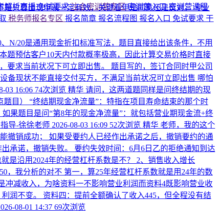
考解析直播
免试要求
注会密训营专区
密训营入口
密训营课程
，并不是只要出现甲就一定有效，关键看甲是同意还是反对。
专业
领取
税务师报名专区
报名简章
报名流程图
报名入口
免试要求
干
/10、N/20是通用现金折扣标准写法，题目直接给出该条件，不用
扣。 本题预估客户10天内付款概率极高，因此计算交易价格时直接
，要求当前状况下可立即出售。 题目写的，签订合同时甲公司
设备现状不能直接交付买方，不满足当前状况可立即出售 哪怕
8-03 16:06
74次浏览
精华
请问，这两道题同样是问终结期的现
点题目）
“终结期现金净流量”：特指在项目寿命结束的那个时
如果题目是问“第8年的现金净流量”：就包括营业期现金流+终
指导-徐徐老师
2026-08-03 16:09
52次浏览
精华
老师，我的这个
能撤销成功； 如果受要约人已经作出承诺之后，撤销要约的通
经作出承诺，撤销失败。 要约失效时间：6月6日乙的拒绝通知到达
也就是沿用2024年的经营杠杆系数是不？ 2、销售收入增长
250，我分析的对不
第一，算25年经营杠杆系数就是用24年的数
样是冲减收入，为啥资料一不影响营业利润而资料4既影响营业收
0，利润不变。 资料四：提前全额确认了收入445，但全程没有结
2026-08-01 14:37
69次浏览