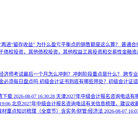
”再进“留存收益”
为什么盈亏平衡点的销售额是这么算？
普通合
于债权投资，其他债权投资，其他权益工具投资和交易性金融资
经济师考试最后一个月怎么冲刺？冲刺阶段重点是什么？
跨专
金必须每日盘点吗
初级会计证书到底有哪些用处？初级会计证适
费下载
2026-08-07 16:30:28
天津2027年中级会计报名咨询电话
:19:06
北京2027年中级会计报名咨询电话有关信息梳理，建议收
新教材重点知识梳理（全章节）含实务/财管/经济法
2026-08-07 16:0