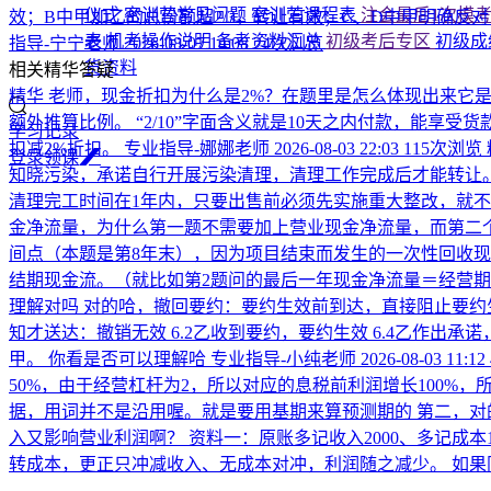
仪式
密训营常见问题
密训营课程表
注会最后1次模
效；B中甲加乙的总份额超2/3，转让有效；C、D中甲明确反
表
机考操作说明
备考资料汇总
初级考后专区
初级成
指导-宁宁老师
2026-08-07 14:08
24次浏览
货资料
相关精华答疑
精华
老师，现金折扣为什么是2%？在题里是怎么体现出来它是2%
额外推算比例。 “2/10”字面含义就是10天之内付款，能享受
学习记录
扣减2%折扣。
专业指导-娜娜老师
2026-08-03 22:03
115次浏览
登
录
领
课
知晓污染，承诺自行开展污染清理，清理工作完成后才能转让。
清理完工时间在1年内，只要出售前必须先实施重大整改，就不
金净流量，为什么第一题不需要加上营业现金净流量，而第二
间点（本题是第8年末），因为项目结束而发生的一次性回收现金
结期现金流。（就比如第2题问的最后一年现金净流量＝经营期
理解对吗
对的哈，撤回要约：要约生效前到达，直接阻止要约
知才送达：撤销无效 6.2乙收到要约，要约生效 6.4乙作出
甲。 你看是否可以理解哈
专业指导-小纯老师
2026-08-03 11:12
50%，由于经营杠杆为2，所以对应的息税前利润增长100%，所
据，用词并不是沿用喔。就是要用基期来算预测期的 第二，对
入又影响营业利润啊？
资料一：原账多记收入2000、多记成本
转成本，更正只冲减收入、无成本对冲，利润随之减少。 如