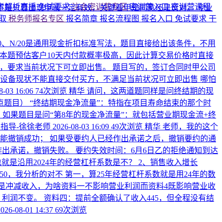
考解析直播
免试要求
注会密训营专区
密训营入口
密训营课程
，并不是只要出现甲就一定有效，关键看甲是同意还是反对。
专业
领取
税务师报名专区
报名简章
报名流程图
报名入口
免试要求
干
/10、N/20是通用现金折扣标准写法，题目直接给出该条件，不用
扣。 本题预估客户10天内付款概率极高，因此计算交易价格时直接
，要求当前状况下可立即出售。 题目写的，签订合同时甲公司
设备现状不能直接交付买方，不满足当前状况可立即出售 哪怕
8-03 16:06
74次浏览
精华
请问，这两道题同样是问终结期的现
点题目）
“终结期现金净流量”：特指在项目寿命结束的那个时
如果题目是问“第8年的现金净流量”：就包括营业期现金流+终
指导-徐徐老师
2026-08-03 16:09
49次浏览
精华
老师，我的这个
能撤销成功； 如果受要约人已经作出承诺之后，撤销要约的通
经作出承诺，撤销失败。 要约失效时间：6月6日乙的拒绝通知到达
也就是沿用2024年的经营杠杆系数是不？ 2、销售收入增长
250，我分析的对不
第一，算25年经营杠杆系数就是用24年的数
样是冲减收入，为啥资料一不影响营业利润而资料4既影响营业收
0，利润不变。 资料四：提前全额确认了收入445，但全程没有结
2026-08-01 14:37
69次浏览