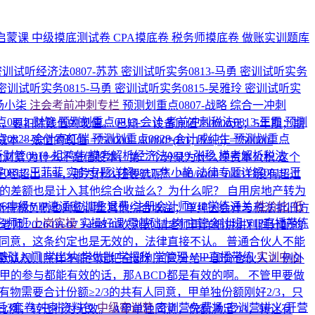
启蒙课
中级摸底测试卷
CPA摸底卷
税务师摸底卷
做账实训题库
密训试听经济法0807-苏苏
密训试听实务0813-马勇
密训试听实务
密训试听实务0815-马勇
密训试听实务0815-吴雅玲
密训试听实
-杨小柒
注会考前冲刺专栏
预测划重点0807-战略
综合一冲刺
0812-财管
预测划重点0813-会计
考前冲刺税法0813-王霞
预测
，要扣除残值的现值。 已知： 设备原值750000元；5年期；期
0828-会计高红瑞
预测划重点0828-会计戚纯生
预测划重点
的现值 =750000 - 40000*(P/F,15%,5) =750000-
财管0818-祖鸿伟
模考解析经济法0819-张稳
模考解析税法
次浏览
为什么不是借股本，第二个分录为什么冲资本公积
这个
0812-王菲菲
实务专题详解0817-焦小艳
法律专题详解0819-王
已经超出25%，那为什么还要选呢？
200/6000=0.0333没有超过
础的差额也是计入其他综合收益么？为什么呢？
自用房地产转为
026中级VIP速通密训班
退费·注册会计师VIP学练通关
性价比·低
所得税负债也对应调整其他综合收益；单纯因会计与税法折旧方
名师班
上岗实操
实操好课
零基础上岗
主管会计班
VIP直播带练
纯老师
2026-08-07 14:08
46次浏览
请老师再详细讲讲利润分配的
字同意，这条约定也是无效的，法律直接不认。 普通合伙人不能
基础入门
学出纳
学做账
学报税
学管理
VIP直播带练
实训中心
默认规则照样不能约定把全部利润只分给一部分合伙人 2. 例外
甲的参与都能有效的话，那ABCD都是有效的啊。 不管甲要做
有物需要合计份额≥2/3的共有人同意，甲单独份额刚好2/3，只
后3套卷
冲刺资料包
中级密训营
密训营免费场
密训营讲义
开营
例，转让行为无效。 A甲单独同意，份额满足2/3，转让有