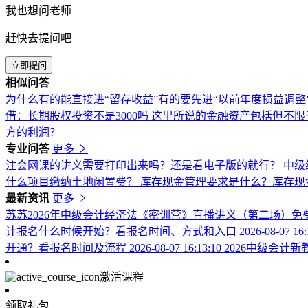
我也想问老师
赶快去提问吧
立即提问
相似问答
为什么有的能直接进“留存收益”有的要先进“以前年度损益调整
借：长期股权投资不是3000吗
这里所说的金融资产包括但不限
方的利润？
专业问答
更多
注会网课的讲义需要打印出来吗？还是看电子版的就行？
中级
什么项目缴纳土地闲置费？
库存现金管理要求是什么？库存现
最新资讯
更多
苏苏2026年中级会计经济法《密训营》直播讲义（第二场）免
计报名什么时候开始？看报名时间、方式和入口
2026-08-07 16
开通？看报名时间及流程
2026-08-07 16:13:10
2026中级会计
激活课程
领取礼包