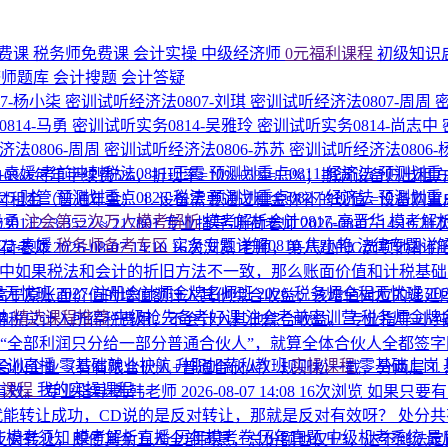
费课
税务师免费课
会计实操
中级经济师
0元福利课程
初级知识
济师题库
会计搜题
会计答疑
7-杨小柒
密训试听经济法0807-刘琪
密训试听经济法0807-周周
814-马勇
密训试听实务0814-吴雅玲
密训试听实务0814-尚志中
法0806-周周
密训试听经济法0806-苏苏
密训试听经济法0806
1-袁媛
考前冲刺税法0811-王霞
预测划重点0811-经济法
预测划重点
%+每年手续费5%，折现率=10%+5%=15%；期满设备归出租方
25-财管
预测划重点0826-税法
预测划重点0827-经济法
预测划重点
522；年末付租金（普通年金） 1. 设备需要通过租金弥补的现值 =设备购置成本 − 残值
马勇
注会第三次万人模考解析
模考解析会计0817-高晋华
模考解析
30112 /3.3522 ≈ 217801
专业指导-听荷老师
2026-08-07 14:10
21
22-袁媛
税务师备考专区
实务专题详解0810-焦小艳
法律专题详解
听荷老师
2026-08-07 14:10
16次浏览
老师，第八题的C选项他补价
中如果税法和会计的折旧方法不一致，那么账面价值和计税基
程无忧班
2027·注册会计师金牌名师班
2026·税务师全程无忧班
2
高于原账面价值的增值额计入其他综合收益，该增值对应的递延
纳
精选课程推荐
中级抢先备考好课
注会考前密训营
税务师金牌
得税只计入所得税费用，不会计入其他综合收益。
专业指导-小
“全部利润只分给一部分普通合伙人”，就算全体合伙人全都签
P实训直播
零基础就业护航
升职加薪私教班
实操课程
零基础上岗
伙企业（有有限合伙人+普通合伙人） 规则松一截，分两层 1. 
的课程
我的实操课程
有效。
专业指导-韩韩老师
2026-08-07 14:08
16次浏览
如果只要有
就能转让成功，CD说的是反对转让，那就是反对有效呀？
处分共
围
模考须知
模考解析直播
历年模考卷
历年真题
中级机考系统
最
转让，即便其余五人全部同意，总份额也仅1/3，达不到法定比