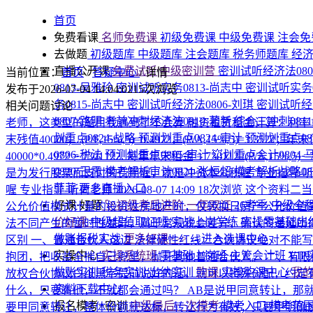
首页
免费看课
名师免费课
初级免费课
中级免费课
注会免
去做题
初级题库
中级题库
注会题库
税务师题库
经
直播公开课
免费试听|中级密训营
密训试听经济法080
当前位置：
首页
/
答疑中心
/
详情
0813-吴雅玲
密训试听实务0813-尚志中
密训试听实务0
发布于2026-07-04 14:04:02
15次浏览
务0815-尚志中
密训试听经济法0806-刘琪
密训试听经济
相关问题讨论
0807-路明
考前冲刺经济法0810-著新
综合二冲刺081
老师，这类型的题目我遇到了不会算
融资租赁租金计算：利率10
划重点0824-战略
预测划重点0824-审计
预测划重点08
末残值40000； (P/F,15%,5)=0.4972，(P/A,15%,5)=3.3
0806-税法
预测划重点0805-审计
💥划重点会计0804-
40000*0.4972 = 730112 ​ 2. 每年年末租金 = 730112 /(P/A,15%,5) =7
0820-王霞
模考解析审计0821-张恒超
模考解析战略08
是为发行股票而支付的费用喔，就是冲资本公积喔
专业指导-
菲菲
更多直播入口
喔
专业指导-听荷老师
2026-08-07 14:09
18次浏览
这个资料二当
好课·好题
🚀初级考后进阶·一年双证
26考季·中级全
公允价值模式计量的投资性房地产时，仅转换日房产公允价值
价好课
中级超值取证班
实战上岗学练
实操零基础出
法不同产生的暂时性差异，属于常规税会差异，确认的递延所
做账报税实战
更多好课>>>
→进入选课中心
区别
一、普通合伙人这边 法律硬性红线：合伙协议绝对不能写
实操中心
实操系统班
零基础上岗班
主管会计班
VI
抱团，把收益全揣自己兜里，抛开其他普通合伙人。 二、有限合
做账实训
税务实训
出纳实训
购课
实操购课中心
我
放权合伙协议白纸黑字提前说好的话，就可以特殊分配，约定
资料下载中心
什么，只要有他，不就都会通过吗？ AB是说甲同意转让，那
报名模考+密训
中级最后一次模考
模考入口
模考范
要甲同意转让，整体份额就达标，转让行为有效；只要甲明确反对