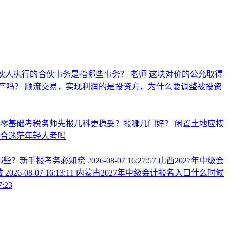
伙人执行的合伙事务是指哪些事务？
老师 这块对价的公允取得
产吗？
顺流交易，实现利润的是投资方，为什么要调整被投资
业零基础考税务师先报几科更稳妥？报哪几门好？
闲置土地应按
合迷茫年轻人考吗
有哪些？新手报考务必知晓
2026-08-07 16:27:57
山西2027年中级会
藏
2026-08-07 16:13:11
内蒙古2027年中级会计报名入口什么时候
7:23