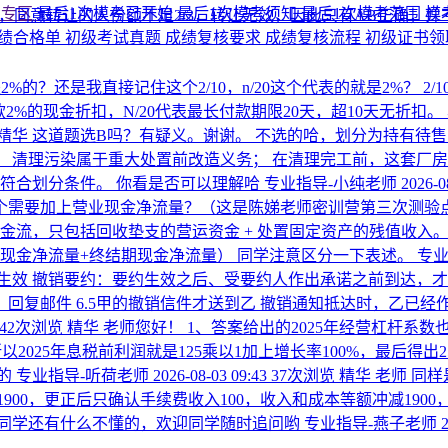
考专区
最后1次模考已开始
最后1次模考须知
最后1次模考范围
模
对，同意转让的人份额不足2/3，转让无效，因此只有AB正确
绩合格单
初级考试真题
成绩复核要求
成绩复核流程
初级证书
的？还是我直接记住这个2/10，n/20这个代表的就是2%？
2
货款2%的现金折扣，N/20代表最长付款期限20天，超10天无折
精华
这道题选B吗？有疑义。谢谢。
不选的哈，划分为持有待售
 清理污染属于重大处置前改造义务； 在清理完工前，这套厂房
符合划分条件。 你看是否可以理解哈
专业指导-小纯老师
2026-0
个需要加上营业现金净流量？（这是陈娣老师密训营第三次测验
流，只包括回收垫支的营运资金 + 处置固定资产的残值收入。 
现金净流量+终结期现金净流量） 同学注意区分一下表述。
专业
生效 撤销要约：要约生效之后、受要约人作出承诺之前到达，才
承诺，回复邮件 6.5甲的撤销信件才送到乙 撤销通知抵达时，乙已
42次浏览
精华
老师您好！ 1、答案给出的2025年经营杠杆系数
以2025年息税前利润就是125乘以1加上增长率100%，最后得出
的
专业指导-听荷老师
2026-08-03 09:43
37次浏览
精华
老师 同
1900，更正后只确认手续费收入100，收入和成本等额冲减190
果同学还有什么不懂的，欢迎同学随时追问哟
专业指导-燕子老师