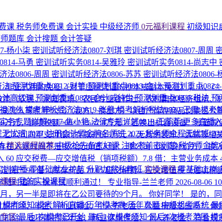
费课
税务师免费课
会计实操
中级经济师
0元福利课程
初级知识
济师题库
会计搜题
会计答疑
7-杨小柒
密训试听经济法0807-刘琪
密训试听经济法0807-周周
814-马勇
密训试听实务0814-吴雅玲
密训试听实务0814-尚志中
法0806-周周
密训试听经济法0806-苏苏
密训试听经济法0806
济法
预测划重点0812-财管
预测划重点0813-会计
预测划重点0824
A：非正式用的免征（对于应税凭证的抄本或副本免征）； B、
-会计高红瑞
预测划重点0828-会计戚纯生
预测划重点0806-税法
预
惠政策（农民、家庭农场、农民专业合作社、农村集体经济组织、
-祖鸿伟
模考解析经济法0819-张稳
模考解析税法0820-王霞
模考解
录怎么写呢 甲公司（我方，换出方）以自产库存商品交换乙公
实务专题详解0817-焦小艳
法律专题详解0819-王菲菲
更多直播
0万元，销项税额=60×13%=7.8万元 2. 乙换出机器设备：账
程无忧班
2027·注册会计师金牌名师班
2026·税务师全程无忧班
2
存货60万，乙公司向甲支付银行存款补价5万元 4. 无其他装卸、运输等
纳
精选课程推荐
中级抢先备考好课
注会考前密训营
税务师金牌
间不是按公允价值入账： 甲公司（收到补价方） 换入固定资产成本=60
入 60 应交税费—应交增值税（销项税额）7.8 借：主营业务成本 
P实训直播
零基础就业护航
升职加薪私教班
实操课程
零基础上岗
 20 贷：固定资产 90 借：库存商品 70.65 应交税费—应交增值税（
的课程
我的实操课程
同学随时追问~ 祝考试顺利通过！
专业指导-兰兰老师
2026-08-06 1
个月，另一半是即将在乙公司要待的9个月。
你好同学！ 是的，
围
模考须知
模考解析直播
历年模考卷
历年真题
中级机考系统
最
附加扣除、年金、商业保险、个人养老金、公益捐赠这些吗？
你
考专区
最后1次模考已开始
最后1次模考须知
最后1次模考范围
模
附加扣除，也不能扣除年金、商业健康保险、个人养老金、符合规