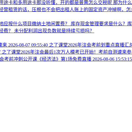
用途卡和多用途卡那没听懂，开的都是普票怎么交税呢
那为什
经营租赁的话，压根也不会把出租人账上的固定资产冲掉啊，怎
地应按什么项目缴纳土地闲置费？
库存现金管理要求是什么？
经费？
未分配利润出现负数就是持续亏损吗？
速来
2026-08-07 09:55:40
之了课堂2026年注会考前划重点直播
7
之了课堂2026年注会最后1次万人模考已开始！考前自测速来
年注会考前冲刺公开课《经济法》第1场免费直播
2026-08-06 15:53:15