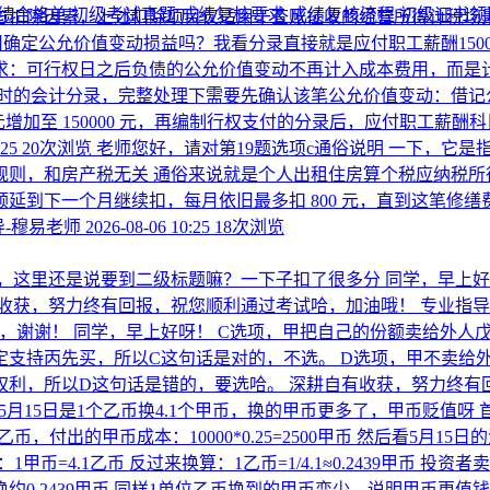
绩合格单
初级考试真题
成绩复核要求
成绩复核流程
初级证书
与扣除因素，上述扣除项目仅适用于查账征收的经营所得计税场景
0不用确定公允价值变动损益吗？我看分录直接就是应付职工薪酬150
求：可行权日之后负债的公允价值变动不再计入成本费用，而是计
权时的会计分录，完整处理下需要先确认该笔公允价值变动：借记公允
26000 元增加至 150000 元，再编制行权支付的分录后，应付
:25
20次浏览
老师您好，请对第19题选项c通俗说明 一下，它
规则，和房产税无关 通俗来说就是个人出租住房算个税应纳税所
可以顺延到下一个月继续扣，每月依旧最多扣 800 元，直到这笔修
-穆易老师
2026-08-06 10:25
18次浏览
，这里还是说要到二级标题嘛？一下子扣了很多分
同学，早上好
有收获，努力终有回报，祝您顺利通过考试哈，加油哦！
专业指导
嘛，谢谢！
同学，早上好呀！ C选项，甲把自己的份额卖给外人
定支持丙先买，所以C这句话是对的，不选。 D选项，甲不卖给
权利，所以D这句话是错的，要选哈。 深耕自有收获，努力终有
，5月15日是1个乙币换4.1个甲币，换的甲币更多了，甲币贬值呀
单位乙币，付出的甲币成本：10000*0.25=2500甲币 然后看
=4.1乙币 反过来换算：1乙币=1/4.1≈0.2439甲币 投资者卖出1
换约0.2439甲币 同样1单位乙币换到的甲币变少，说明甲币更值钱