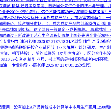
5次浏览
精华
通过考察学习、吸收国外先进企业的技术与管理，
业低20%～25% 老师，这个不能是成功产品的创新模仿者吗
品技术路线已经有标杆（国外成熟产品），市场需求刚萌芽，一
质低价，抢占细分市场。 2、成为成功产品的创新模仿者 适
不是单纯复刻对标。这个阶段一般是企业成长阶段。 再看材料：
时通过不断改进工艺和生产流程使价格比国外先进企业低20%～
者
专业指导-清河老师
2026-07-21 07:18
34次浏览
精华
奇兵2战略
频中战略联盟是按产业链环节（业务阶段）划分 研发、生产制造
（合资、相互持股）、契约式联盟（功能性协议），区分合作有没
 08:10
29次浏览
精华
老师，书上写的是控制环境或者内部环境
加油！
专业指导-小辰老师
2026-07-21 07:01
25次浏览
造费用，没有加上A产品传统成本计算单中本月生产费用12500和6