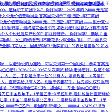
领取
税务师报名专区
报名简章
报名流程图
报名入口
免试要求
干
 如收到老师回复后仍有不清楚的地方，欢迎同学随时追问~
000。这样职工薪酬平吗？
你好同学！ 2×25 年的 24000 元是需
入公允价值变动损益 答案里只列示了借记应付职工薪酬
价值变动损益 24000 元、贷记应付职工薪酬 —— 股份支付
职工薪酬科目余额归零，最终是完全结平的 如收到老师回复后仍有不清楚
是指个人个税还是房产税的？扣除修缮费。
你好同学！ 选项 C 里
得额时，发生的修缮费用不能花多少就全额扣除，每月最多只
缮费全部扣完为止，因此选项中 “据实扣除” 的表述是错误的 如收
呀！ 以老师说的为准哈，可以只到第一个层级哦，参考答案是
-红红老师
2026-07-21 09:57
51次浏览
精华
老师您好，以这个解
戊，丙、乙、丁都是原来一起的共有人，法律规定：同等条件
外人，直接卖给共有人乙，相当于内部转手。优先购买权只限制
回报，祝您顺利通过考试哈，加油哦！
专业指导-红红老师
首先在甲国视角下，1单位乙币=X单位甲币 题目说当日直接标价
5月15日的汇率（甲国间接标价法兑乙币） 间接标价法甲国视角下：1单
0000单位乙币，收回的甲币收入：10000/4.1≈2439.02甲币
了，甲币升值。成本2500甲币，最终收回约2439.02甲币，收入