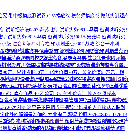
启蒙课
中级摸底测试卷
CPA摸底卷
税务师摸底卷
做账实训题库
密训试听经济法0807-苏苏
密训试听实务0813-马勇
密训试听实务
密训试听实务0815-马勇
密训试听实务0815-吴雅玲
密训试听实
-杨小柒
注会考前冲刺专栏
预测划重点0807-战略
综合一冲刺
-战略
预测划重点0824-审计
预测划重点0825-财管
预测划重点
C：国家对个人有多种优惠政策（个人无论出租、承租、销售、购
测划重点0805-审计
💥划重点会计0804-马勇
注会第三次万人模
村民委员会，销售农产品书立的买卖合同免征）。
专业指导-小
析审计0821-张恒超
模考解析战略0822-袁媛
税务师备考专区
司机器设备，交易具备商业实质，资产公允价值均可可靠计量，
入口
面原值90万，累计折旧20万，账面价值70万，公允价值65万元，销
026中级VIP速通密训班
退费·注册会计师VIP学练通关
性价比·低
相关税费
同学这个题目是不是原题，通常在税费存在差异时，补价
名师班
上岗实操
实操好课
零基础上岗
主管会计班
VIP直播带练
+7.8-8.45-5=54.35 借：固定资产 54.35 应交税
40 贷：库存商品 40 乙公司（支付补价方） 换入存货成本
基础入门
学出纳
学做账
学报税
学管理
VIP直播带练
实训中心
进项税额）7.8 资产处置损益 5 贷：固定资产清理 70 应交税费—应交增
0:26
20次浏览
这里是不是相当于把那个跳槽的人直接从入职到
同学此处的理解是准确的
专业指导-穆易老师
2026-08-06 10:26
13
后3套卷
冲刺资料包
中级密训营
密训营免费场
密训营讲义
开营
好同学！ 实行核定征收的个体工商户，在计算经营所得个人所
考解析直播
免试要求
注会密训营专区
密训营入口
密训营课程
定的公益慈善捐赠等依法确定的其他扣除项目 核定征收方式已