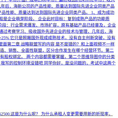
几年后，海新公司的产品性能、质量达到国际先进企业同类产品
？产品性能、质量达到达到国际先进企业同类产品。
1、成为成功
般是企业萌芽阶段。 企业此时目标：复刻成熟产品的功能质
用阶段：行业需求爆发、市场扩容，原有基础产品已经普及，企业
通过考察学习、吸收国外先进企业的技术与管理，几年后，海
25% 它只是照搬国外现成成熟技术，没有自主创新突破，没有
里面第二章 战略联盟写的内容 是不是错的？和上面视频不一样
、销售、全面性联盟，区分合作发生在哪个经营环节。 ​ 第二
有股权绑定。 两个内容都需要掌握，第二个思维导图中的分类
，我写的控制环境没错吧
同学你好，是没问题的，考试中这两个
2500.这是为什么呢？
为什么承租人变更需要用新的折现率，