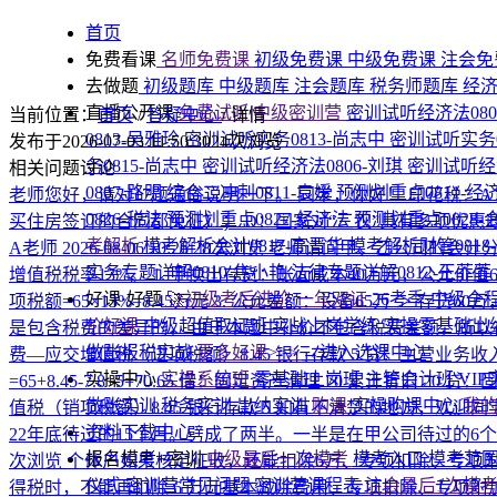
首页
免费看课
名师免费课
初级免费课
中级免费课
注会免
去做题
初级题库
中级题库
注会题库
税务师题库
经
直播公开课
免费试听|中级密训营
密训试听经济法080
当前位置：
首页
/
答疑中心
/
详情
0813-吴雅玲
密训试听实务0813-尚志中
密训试听实务0
发布于2026-07-03 11:50:30
24次浏览
务0815-尚志中
密训试听经济法0806-刘琪
密训试听经济
相关问题讨论
0807-路明
综合二冲刺0811-袁媛
预测划重点0811-经
老师您好，请对17题通俗说明一下。
同学，你好！ 印花税：
0826-税法
预测划重点0827-经济法
预测划重点0828
买住房签订的合同都免征）； D：国家对“三农”具有多项优
考解析
模考解析会计0817-高晋华
模考解析财管0818
A老师
2026-08-06 10:26
28次浏览
老师请问甲、乙公司的会计分
实务专题详解0810-焦小艳
法律专题详解0812-王菲菲
增值税税率13%。 1. 甲换出存货：账面成本40万元，公允价值6
好课·好题
🚀初级考后进阶·一年双证
26考季·中级全
项税额=65×13%=8.45万元 3. 公允差额：设备65万 ＞ 
价好课
中级超值取证班
实战上岗学练
实操零基础出
是包含税费的差异的， 由于本题中补价不包含税费差额，所以存在入账时
做账报税实战
更多好课>>>
→进入选课中心
费—应交增值税（进项税额）8.45 银行存款 5 贷：主营业务收
实操中心
实操系统班
零基础上岗班
主管会计班
VI
=65+8.45-7.8+5=70.65 借：固定资产清理 70 累计折旧
做账实训
税务实训
出纳实训
购课
实操购课中心
我
值税（销项税额）8.45 银行存款 5 如有不清楚的地方，欢迎
资料下载中心
22年底待过的15个月。劈成了两半。一半是在甲公司待过的6
报名模考+密训
中级最后一次模考
模考入口
模考范
次浏览
个体户如果核定征收，还能扣除6万、专项扣除、专项
仪式
密训营常见问题
密训营课程表
注会最后1次模
得税时，不能再扣除 6 万元基本减除费用、专项扣除、专项