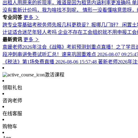
出租人用原来的折现率，难道是因为租赁内涵利率更准确吗
单
没有重新计价吗，我为啥找不到呢，
情形一没看懂啥意思呀，
专业问答
更多
跨专业零基础考税务师先报几科更稳妥？报哪几门好？
闲置土
计证适合迷茫年轻人考吗
企业不存在工会组织就不用申报工会
最新资讯
更多
袁媛老师2026年注会《战略》考前预测划重点直播！之了学员
段冲刺串讲免费试听汇总！速来巩固重难点
2026-08-07 09:25:4
《税法》第1场免费直播
2026-08-06 15:57:48
著新老师2026
激活课程
领取礼包
咨询老师
在线客服
购物车
App