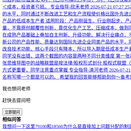
＜成本，投资者亏损。
专业指导-欣禾老师
2026-07-21 07:27
2
的水平，同时通过不断改进工艺和生产流程使价格比国外先进企
产品的低成本生产者 适用阶段：产品刚诞生、行业刚起步，产
量，不靠原创颠覆性创新，靠优化生产工艺、压缩成本，做到同
在成熟产品基础上叠加自主创新、升级功能、解决行业痛点，
新公司的产品性能、质量达到国际先进企业同类产品的水平，同
改良技术功能，核心手段只有降本，所以导入期是低成本生产
同学没有出错，这两个截图的内容是两种不同分类维度 第一张视
张思维导图中的战略联盟是按法律/股权形式划分 股权式联盟
方式更重要，同学注意重点掌握
专业指导-清河老师
2026-07-21
名称写哪一个都是可以的。 希望我的回答能够帮助到你～备考
我也想问老师
赶快去提问吧
立即提问
相似问答
我想问一下这里79100和18560为什么是直接加上问题分配的制