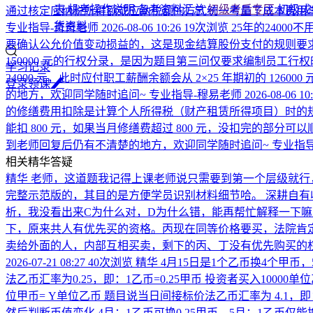
表
机考操作说明
备考资料汇总
初级考后专区
初级成
通过核定应纳税所得额或应纳税额的方式统一考量了成本费用
货资料
专业指导-奇奇老师
2026-08-06 10:26
19次浏览
25年的2400
要确认公允价值变动损益的，这是现金结算股份支付的规则要
150000 元的行权分录，是因为题目第三问仅要求编制员工行
学习记录
24000 元，此时应付职工薪酬余额会从 2×25 年期初的 1
登
录
领
课
的地方，欢迎同学随时追问~
专业指导-穆易老师
2026-08-06 10
的修缮费用扣除是计算个人所得税（财产租赁所得项目）时的
能扣 800 元，如果当月修缮费超过 800 元，没扣完的部分
到老师回复后仍有不清楚的地方，欢迎同学随时追问~
专业指导
相关精华答疑
精华
老师，这道题我记得上课老师说只需要到第一个层级就行
完整示范版的，其目的是方便学员识别材料细节哈。 深耕自
析，我没看出来C为什么对，D为什么错，能再帮忙解释一下
下，原来共人有优先买的资格。丙现在同等价格要买，法院肯
卖给外面的人，内部互相买卖，剩下的丙、丁没有优先购买的
2026-07-21 08:27
40次浏览
精华
4月15日是1个乙币换4个甲币
法乙币汇率为0.25，即：1乙币=0.25甲币 投资者买入10000
位甲币= Y单位乙币 题目说当日间接标价法乙币汇率为 4.1，即：1甲币
然后判断币值变化 4月：1乙币可换0.25甲币，5月：1乙币仅能