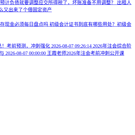
么预计负债就要调整应交所得税了，坏账准备不用调整？
出租人
么又出来了个借固定资产
库存现金必须每日盘点吗
初级会计证书到底有哪些用处？初级会
汇总！考前预测，冲刺强化
2026-08-07 09:26:14
2026年注会综合阶
参与
2026-08-07 00:00:00
王霞老师2026年注会考前冲刺公开课