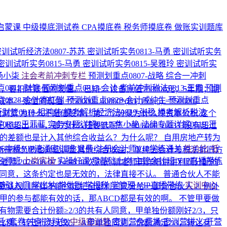
启蒙课
中级摸底测试卷
CPA摸底卷
税务师摸底卷
做账实训题库
密训试听经济法0807-苏苏
密训试听实务0813-马勇
密训试听实务
密训试听实务0815-马勇
密训试听实务0815-吴雅玲
密训试听实
-杨小柒
注会考前冲刺专栏
预测划重点0807-战略
综合一冲刺
0812-财管
预测划重点0813-会计
考前冲刺税法0813-王霞
预测
，要扣除残值的现值。 已知： 设备原值750000元；5年期；期
0828-会计高红瑞
预测划重点0828-会计戚纯生
预测划重点
的现值 =750000 - 40000*(P/F,15%,5) =750000-
财管0818-祖鸿伟
模考解析经济法0819-张稳
模考解析税法
次浏览
为什么不是借股本，第二个分录为什么冲资本公积
这个
0812-王菲菲
实务专题详解0817-焦小艳
法律专题详解0819-王
已经超出25%，那为什么还要选呢？
200/6000=0.0333没有超过
础的差额也是计入其他综合收益么？为什么呢？
自用房地产转为
026中级VIP速通密训班
退费·注册会计师VIP学练通关
性价比·低
所得税负债也对应调整其他综合收益；单纯因会计与税法折旧方
名师班
上岗实操
实操好课
零基础上岗
主管会计班
VIP直播带练
纯老师
2026-08-07 14:08
46次浏览
请老师再详细讲讲利润分配的
字同意，这条约定也是无效的，法律直接不认。 普通合伙人不能
基础入门
学出纳
学做账
学报税
学管理
VIP直播带练
实训中心
默认规则照样不能约定把全部利润只分给一部分合伙人 2. 例外
甲的参与都能有效的话，那ABCD都是有效的啊。 不管甲要做
有物需要合计份额≥2/3的共有人同意，甲单独份额刚好2/3，只
后3套卷
冲刺资料包
中级密训营
密训营免费场
密训营讲义
开营
例，转让行为无效。 A甲单独同意，份额满足2/3，转让有