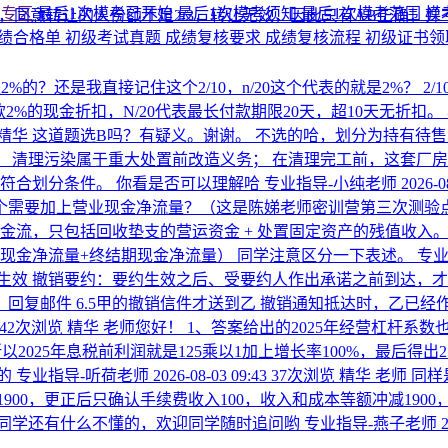
考专区
最后1次模考已开始
最后1次模考须知
最后1次模考范围
模
对，同意转让的人份额不足2/3，转让无效，因此只有AB正确
绩合格单
初级考试真题
成绩复核要求
成绩复核流程
初级证书
的？还是我直接记住这个2/10，n/20这个代表的就是2%？
2
货款2%的现金折扣，N/20代表最长付款期限20天，超10天无折
精华
这道题选B吗？有疑义。谢谢。
不选的哈，划分为持有待售
 清理污染属于重大处置前改造义务； 在清理完工前，这套厂房
符合划分条件。 你看是否可以理解哈
专业指导-小纯老师
2026-0
个需要加上营业现金净流量？（这是陈娣老师密训营第三次测验
流，只包括回收垫支的营运资金 + 处置固定资产的残值收入。 
现金净流量+终结期现金净流量） 同学注意区分一下表述。
专业
生效 撤销要约：要约生效之后、受要约人作出承诺之前到达，才
承诺，回复邮件 6.5甲的撤销信件才送到乙 撤销通知抵达时，乙已
42次浏览
精华
老师您好！ 1、答案给出的2025年经营杠杆系数
以2025年息税前利润就是125乘以1加上增长率100%，最后得出
的
专业指导-听荷老师
2026-08-03 09:43
37次浏览
精华
老师 同
1900，更正后只确认手续费收入100，收入和成本等额冲减190
果同学还有什么不懂的，欢迎同学随时追问哟
专业指导-燕子老师