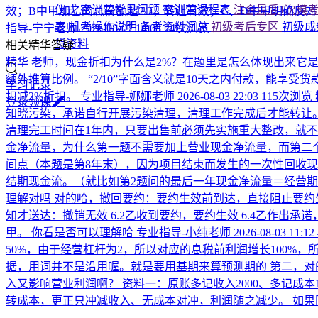
仪式
密训营常见问题
密训营课程表
注会最后1次模
效；B中甲加乙的总份额超2/3，转让有效；C、D中甲明确反
表
机考操作说明
备考资料汇总
初级考后专区
初级成
指导-宁宁老师
2026-08-07 14:08
24次浏览
货资料
相关精华答疑
精华
老师，现金折扣为什么是2%？在题里是怎么体现出来它是2%
额外推算比例。 “2/10”字面含义就是10天之内付款，能享受
学习记录
扣减2%折扣。
专业指导-娜娜老师
2026-08-03 22:03
115次浏览
登
录
领
课
知晓污染，承诺自行开展污染清理，清理工作完成后才能转让。
清理完工时间在1年内，只要出售前必须先实施重大整改，就不
金净流量，为什么第一题不需要加上营业现金净流量，而第二
间点（本题是第8年末），因为项目结束而发生的一次性回收现金
结期现金流。（就比如第2题问的最后一年现金净流量＝经营期
理解对吗
对的哈，撤回要约：要约生效前到达，直接阻止要约
知才送达：撤销无效 6.2乙收到要约，要约生效 6.4乙作出
甲。 你看是否可以理解哈
专业指导-小纯老师
2026-08-03 11:12
50%，由于经营杠杆为2，所以对应的息税前利润增长100%，所
据，用词并不是沿用喔。就是要用基期来算预测期的 第二，对
入又影响营业利润啊？
资料一：原账多记收入2000、多记成本
转成本，更正只冲减收入、无成本对冲，利润随之减少。 如