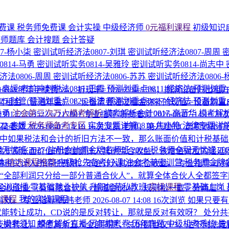
费课
税务师免费课
会计实操
中级经济师
0元福利课程
初级知识
济师题库
会计搜题
会计答疑
7-杨小柒
密训试听经济法0807-刘琪
密训试听经济法0807-周周
814-马勇
密训试听实务0814-吴雅玲
密训试听实务0814-尚志中
法0806-周周
密训试听经济法0806-苏苏
密训试听经济法0806
1-袁媛
考前冲刺税法0811-王霞
预测划重点0811-经济法
预测划重点
%+每年手续费5%，折现率=10%+5%=15%；期满设备归出租方
25-财管
预测划重点0826-税法
预测划重点0827-经济法
预测划重点
522；年末付租金（普通年金） 1. 设备需要通过租金弥补的现值 =设备购置成本 − 残值
马勇
注会第三次万人模考解析
模考解析会计0817-高晋华
模考解析
30112 /3.3522 ≈ 217801
专业指导-听荷老师
2026-08-07 14:10
21
22-袁媛
税务师备考专区
实务专题详解0810-焦小艳
法律专题详解
听荷老师
2026-08-07 14:10
16次浏览
老师，第八题的C选项他补价
中如果税法和会计的折旧方法不一致，那么账面价值和计税基
程无忧班
2027·注册会计师金牌名师班
2026·税务师全程无忧班
2
高于原账面价值的增值额计入其他综合收益，该增值对应的递延
纳
精选课程推荐
中级抢先备考好课
注会考前密训营
税务师金牌
得税只计入所得税费用，不会计入其他综合收益。
专业指导-小
“全部利润只分给一部分普通合伙人”，就算全体合伙人全都签
P实训直播
零基础就业护航
升职加薪私教班
实操课程
零基础上岗
伙企业（有有限合伙人+普通合伙人） 规则松一截，分两层 1. 
的课程
我的实操课程
有效。
专业指导-韩韩老师
2026-08-07 14:08
16次浏览
如果只要有
就能转让成功，CD说的是反对转让，那就是反对有效呀？
处分共
围
模考须知
模考解析直播
历年模考卷
历年真题
中级机考系统
最
转让，即便其余五人全部同意，总份额也仅1/3，达不到法定比