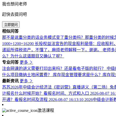
我也想问老师
赶快去提问吧
立即提问
相似问答
那不是说重分类的话业务模式变了重分类吗？那重分类的时候
1000+1200=16200
长投权益法宣告的现金股利是借：应收股利
递延所得税资产，不懂了，麻烦老师解释一下，谢谢。
老师多
么？为什么这道题目又确认了呢？
专业问答
更多
注会网课的讲义需要打印出来吗？还是看电子版的就行？
中级
什么项目缴纳土地闲置费？
库存现金管理要求是什么？库存现
最新资讯
更多
苏苏2026年中级会计经济法《密训营》直播讲义（第二场）免
计报名什么时候开始？看报名时间、方式和入口
2026-08-07 16
开通？看报名时间及流程
2026-08-07 16:13:10
2026中级会计
激活课程