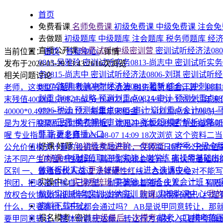
首页
免费看课
名师免费课
初级免费课
中级免费课
注会免
去做题
初级题库
中级题库
注会题库
税务师题库
经
直播公开课
免费试听|中级密训营
密训试听经济法080
当前位置：
首页
/
答疑中心
/
详情
0813-吴雅玲
密训试听实务0813-尚志中
密训试听实务0
发布于2026-05-29 13:43:26
16次浏览
务0815-尚志中
密训试听经济法0806-刘琪
密训试听经济
相关问题讨论
0807-路明
考前冲刺经济法0810-著新
综合二冲刺081
老师，这类型的题目我遇到了不会算
融资租赁租金计算：利率10
划重点0824-战略
预测划重点0824-审计
预测划重点08
末残值40000； (P/F,15%,5)=0.4972，(P/A,15%,5)=3.3
0806-税法
预测划重点0805-审计
💥划重点会计0804-
40000*0.4972 = 730112 ​ 2. 每年年末租金 = 730112 /(P/A,15%,5) =7
0820-王霞
模考解析审计0821-张恒超
模考解析战略08
是为发行股票而支付的费用喔，就是冲资本公积喔
专业指导-
菲菲
更多直播入口
喔
专业指导-听荷老师
2026-08-07 14:09
18次浏览
这个资料二当
好课·好题
🚀初级考后进阶·一年双证
26考季·中级全
公允价值模式计量的投资性房地产时，仅转换日房产公允价值
价好课
中级超值取证班
实战上岗学练
实操零基础出
法不同产生的暂时性差异，属于常规税会差异，确认的递延所
做账报税实战
更多好课>>>
→进入选课中心
区别
一、普通合伙人这边 法律硬性红线：合伙协议绝对不能写
实操中心
实操系统班
零基础上岗班
主管会计班
VI
抱团，把收益全揣自己兜里，抛开其他普通合伙人。 二、有限合
做账实训
税务实训
出纳实训
购课
实操购课中心
我
放权合伙协议白纸黑字提前说好的话，就可以特殊分配，约定
资料下载中心
什么，只要有他，不就都会通过吗？ AB是说甲同意转让，那
报名模考+密训
中级最后一次模考
模考入口
模考范
要甲同意转让，整体份额就达标，转让行为有效；只要甲明确反对