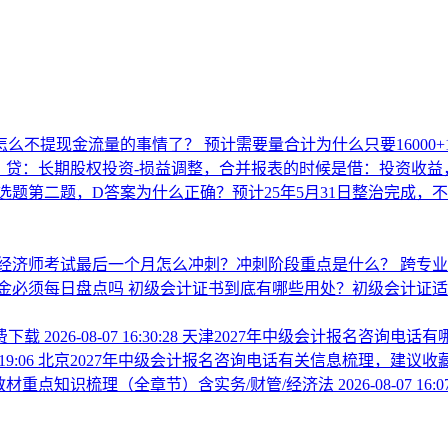
怎么不提现金流量的事情了？
预计需要量合计为什么只要16000+12
，贷：长期股权投资-损益调整，合并报表的时候是借：投资收益
选题第二题，D答案为什么正确？预计25年5月31日整治完成，
经济师考试最后一个月怎么冲刺？冲刺阶段重点是什么？
跨专
金必须每日盘点吗
初级会计证书到底有哪些用处？初级会计证适
费下载
2026-08-07 16:30:28
天津2027年中级会计报名咨询电话
:19:06
北京2027年中级会计报名咨询电话有关信息梳理，建议收
新教材重点知识梳理（全章节）含实务/财管/经济法
2026-08-07 16:0