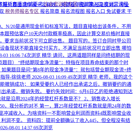
考解析直播
免试要求
注会密训营专区
密训营入口
密训营课程
，并不是只要出现甲就一定有效，关键看甲是同意还是反对。
专业
领取
税务师报名专区
报名简章
报名流程图
报名入口
免试要求
干
/10、N/20是通用现金折扣标准写法，题目直接给出该条件，不用
扣。 本题预估客户10天内付款概率极高，因此计算交易价格时直接
，要求当前状况下可立即出售。 题目写的，签订合同时甲公司
设备现状不能直接交付买方，不满足当前状况可立即出售 哪怕
8-03 16:06
74次浏览
精华
请问，这两道题同样是问终结期的现
点题目）
“终结期现金净流量”：特指在项目寿命结束的那个时
如果题目是问“第8年的现金净流量”：就包括营业期现金流+终
指导-徐徐老师
2026-08-03 16:09
49次浏览
精华
老师，我的这个
能撤销成功； 如果受要约人已经作出承诺之后，撤销要约的通
经作出承诺，撤销失败。 要约失效时间：6月6日乙的拒绝通知到达
也就是沿用2024年的经营杠杆系数是不？ 2、销售收入增长
250，我分析的对不
第一，算25年经营杠杆系数就是用24年的数
样是冲减收入，为啥资料一不影响营业利润而资料4既影响营业收
0，利润不变。 资料四：提前全额确认了收入445，但全程没有结
2026-08-01 14:37
69次浏览