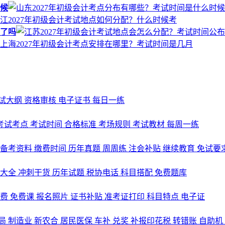
时候
布了吗
试大纲
资格审核
电子证书
每日一练
考试考点
考试时间
合格标准
考场规则
考试教材
每周一练
备考资料
缴费时间
历年真题
周周练
注会补贴
继续教育
免试要
式大全
冲刺干货
历年试题
税协电话
科目搭配
免费题库
名费
免费课
报名照片
证书补贴
准考证打印
科目特点
电子证
局
制造业
新农合
居民医保
车补
兑奖
补报印花税
转错账
自助机