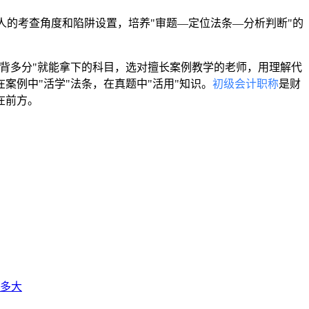
人的考查角度和陷阱设置，培养"审题—定位法条—分析判断"的
背多分"就能拿下的科目，选对擅长案例教学的老师，用理解代
例中"活学"法条，在真题中"活用"知识。
初级会计职称
是财
在前方。