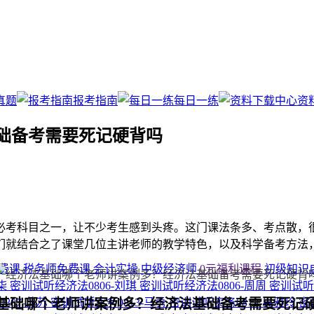
真题
报考指南
每日一练
资
础备考需要死记硬背吗
必考科目之一，让不少考生感到头疼。这门课法条多、考点散，
们就结合之了课堂几位主讲老师的教学特色，以及科学备考方法
费课
税务师免费课
会计实操
中级经济师
0元福利课程
初级知识
小柒
密训试听经济法0806-刘琪
密训试听经济法0806-周周
密训试听
基础哪个老师讲案例多？经济法基础备考需要死记
807-苏苏
密训试听实务0813-马勇
密训试听实务0813-吴雅玲
密