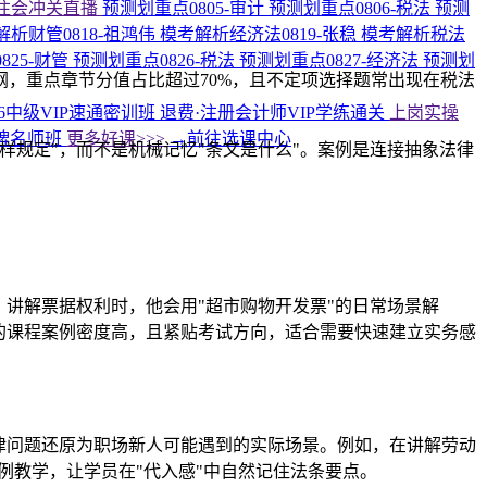
注会冲关直播
预测划重点0805-审计
预测划重点0806-税法
预测
解析财管0818-祖鸿伟
模考解析经济法0819-张稳
模考解析税法
825-财管
预测划重点0826-税法
预测划重点0827-经济法
预测划
纲，重点章节分值占比超过70%，且不定项选择题常出现在税法
26中级VIP速通密训班
退费·注册会计师VIP学练通关
上岗实操
牌名师班
更多好课>>>
→前往选课中心
规定"，而不是机械记忆"条文是什么"。案例是连接抽象法律
。讲解票据权利时，他会用"超市购物开发票"的日常场景解
的课程案例密度高，且紧贴考试方向，适合需要快速建立实务感
律问题还原为职场新人可能遇到的实际场景。例如，在讲解劳动
例教学，让学员在"代入感"中自然记住法条要点。