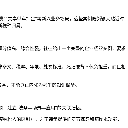
赏""共享单车押金"等新兴业务场景，这些案例既新颖又贴近时
断税种归属。
题分值高、综合性强，往往给出一个完整的企业经营案例，要求
律条文、税率、年限、处罚标准。死记硬背不仅负担重，而且相
法条，才能真正内化为考生的知识储备。
，建立"法条—场景—应用"的关联记忆。
模纳税人的区别）。之了课堂提供的章节练习和错题本功能，