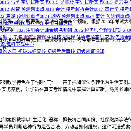
815-马勇
密训试听实务0815-吴雅玲
密训试听实务0815-尚志中
812-财管
预测划重点0813-会计
模考解析会计0817-高晋华
模考
22-袁媛
预测划重点0824-战略
预测划重点0824-审计
预测划重点0
值税、企业所得税、劳动合同等多个领域。根据2026年考试大
划重点会计0804-马勇
更多直播入口
用能力。
程无忧班
2027注册会计师金牌名师班
2026·税务师全程无忧班
20
护航
之了名师精选课程
中级精选课程
注会考前密训营
税务师金
业场景和社会需求。通过案例学习，考生能直观理解"为什么这样
知识
资料下载中心
升数倍。
查询入口
初级成绩复核
初级考后审核
初级领证通知
案例教学特色在于"接地气"——善于把晦涩法条转化为生活实例
企业实务案例，让学员在真实考题情境中掌握计算逻辑。马勇老师
她的案例教学以"生活化"著称，擅长将合同纠纷、社保缴纳等法
引导学员判断这种行为是否合法、劳动者如何维权。这种沉浸式案