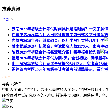
推荐资讯
全部
云南2027年初级会计考试时间具体是啥时候？一文了解
广东茂名2026年会计人员继续教育学习形式及学分确认
内蒙古2026年会计继续教育可以补学吗？支持几年补学
甘肃武威2026年初级会计考试报名人数2175人，出考率63.
陕西2027年初级会计报名流程介绍！新手报名抢先看
福建2026年初级会计考试为期2天，全省初级、高级报考6
山西2026年初级会计考试全省报名64012人，实考率72.90
福建省直考区2026年初级会计考试考前温馨提示，看准
马勇
中山大学审计学学士，曾于云南财经大学会计学院任教12年，
经验且对考试研究颇深的老师。授课生动风趣，通俗易懂，条理