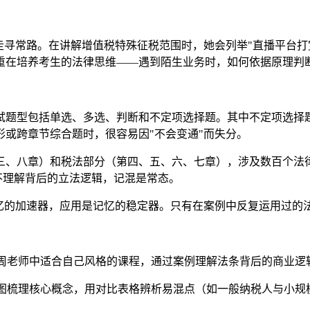
走寻常路。在讲解增值税特殊征税范围时，她会列举"直播平台打
重在培养考生的法律思维——遇到陌生业务时，如何依据原理判
试题型包括单选、多选、判断和不定项选择题。其中不定项选择
或跨章节综合题时，很容易因"不会变通"而失分。
三、八章）和税法部分（第四、五、六、七章），涉及数百个法
，不理解背后的立法逻辑，记混是常态。
记忆的加速器，应用是记忆的稳定器。只有在案例中反复运用过的
周老师中适合自己风格的课程，通过案例理解法条背后的商业逻辑
图梳理核心概念，用对比表格辨析易混点（如一般纳税人与小规