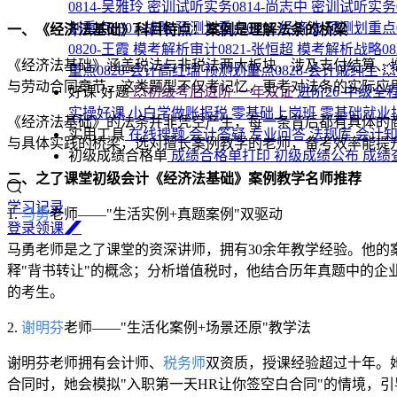
0814-吴雅玲
密训试听实务0814-尚志中
密训试听实务0
划重点0807-战略
预测划重点0811-经济法
预测划重点0
一、《经济法基础》科目特点：案例是理解法条的桥梁
0820-王霞
模考解析审计0821-张恒超
模考解析战略08
《经济法基础》涵盖税法与非税法两大板块，涉及支付结算、增
重点0828-会计高红瑞
预测划重点0828-会计戚纯生

与劳动合同章节，这类题型不仅考记忆，更考对法条的实际应
好课·好题
💥初级考后进阶·一年双证
进阶26·中级全
实操好课
小白学做账报税
零基础上岗班
零基础就业
《经济法基础》的法条并非凭空产生，每一条背后都有具体的商
实用工具
在线搜题
会计答疑
专业问答
法规库
会计
与具体实践的桥梁，选对擅长案例教学的老师，备考效率能提
初级成绩合格单
成绩合格单打印
初级成绩公布
成绩
二、之了课堂初级会计《经济法基础》案例教学名师推荐
学习记录
1.
马勇
老师——"生活实例+真题案例"双驱动
登
录
领
课
马勇老师是之了课堂的资深讲师，拥有30余年教学经验。他的
释"背书转让"的概念；分析增值税时，他结合历年真题中的
的考生。
2.
谢明芬
老师——"生活化案例+场景还原"教学法
谢明芬老师拥有会计师、
税务师
双资质，授课经验超过十年。
合同时，她会模拟"入职第一天HR让你签空白合同"的情境，