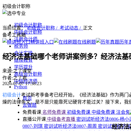
初级会计职称
初级会计职称
当前位置：
初级会计职称 /
考试动态 /
正文
中级会计职称
备考工具箱
注册会计师
精讲班入口
在线刷题
历年
税务师
会计实操
经济法基础哪个老师讲案例多？经济法基
继续教育
学历提升
来源:之了课堂
高级会计职称
作者:之了君
中级经济师
2026-07-07 17:38:23
Python
初级会计
考试新考季备考已经开始，《经济法基础》作为两门
首页
燥的法律条文，是不是只能靠死记硬背才能过关？接下来，我
去做题
免费看课
名师免费课
初级免费课
中级免费课
注会免
直播公开课
中级备考直播
密训试听经济法0806-杨
经济法
0807-刘琪
密训试听经济法0807-周周
密训试听经济法0