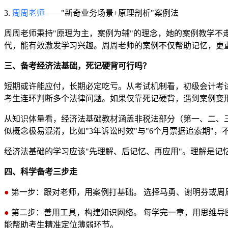
3.
周周老师
——"新奇业务场景+原理剖析"案例法
周周老师秉持"原理为主，案例为辅"的理念，她的案例教学不
代，能有效激发学习兴趣。周周老师的案例不仅帮助记忆，更
三、备考经济法基础，死记硬背可行吗？
短期或许能应付，长期必定吃亏。从考试机制看，初级会计考
考生连环判断多个法律问题。如果仅靠死记硬背，遇到案例变形
从知识体量看，经济法基础教材涵盖非税法部分（第一、二、
似概念极易混淆，比如"3年诉讼时效"与"6个月票据追索期"
经济法基础的学习应该"先理解、后记忆、再应用"。理解是
四、科学备考三步走
●
第一步：跟对老师，用案例打基础。 选择马勇、谢明芬或周
●
第二步：善用工具，构建知识网络。 每学完一章，用思维导
能帮助考生精准定位薄弱环节。