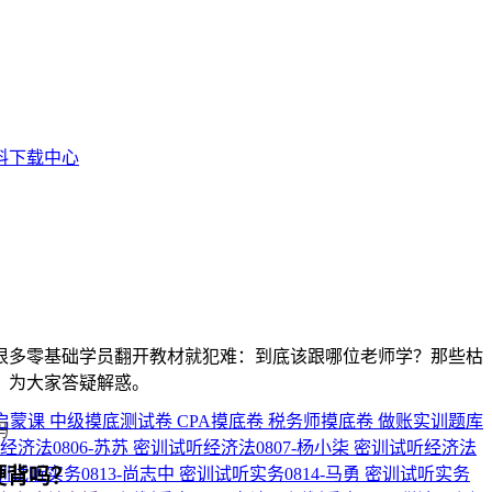
料下载中心
很多零基础学员翻开教材就犯难：到底该跟哪位老师学？那些枯
，为大家答疑解惑。
启蒙课
中级摸底测试卷
CPA摸底卷
税务师摸底卷
做账实训题库
经济法0806-苏苏
密训试听经济法0807-杨小柒
密训试听经济法
硬背吗？
训试听实务0813-尚志中
密训试听实务0814-马勇
密训试听实务