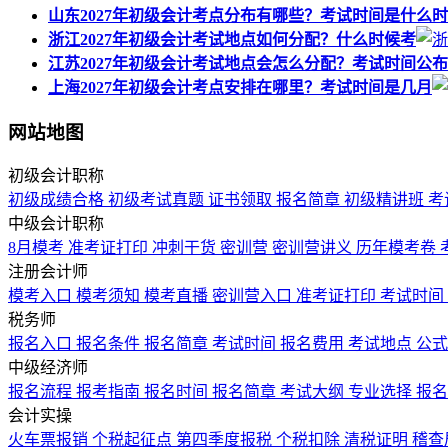
山东2027年初级会计考点分布有哪些？考试时间是什么
浙江2027年初级会计考试地点如何分配？什么时候考
江苏2027年初级会计考试地点会怎么分配？考试时间公
上海2027年初级会计考点安排在哪里？考试时间是几月
网站地图
初级会计职称
初级成绩合格
初级考试真题
证书领取
报名简章
初级精讲班
考
中级会计职称
8月模考
准考证打印
冲刺干货
密训营
密训营讲义
历年模考卷
注册会计师
模考入口
模考须知
模考直播
密训营入口
准考证打印
考试时间
税务师
报名入口
报名条件
报名简章
考试时间
报名费用
考试地点
公
中级经济师
报名流程
报考指南
报名时间
报名简章
考试大纲
专业选择
报
会计实操
火车票报销
个税起征点
第四季度报税
个税扣除
清税证明
稽查