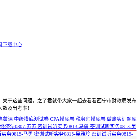
料下载中心
？关于这些问题，之了君就带大家一起去看看西宁市财政局发布
人数及出考率！
启蒙课
中级摸底测试卷
CPA摸底卷
税务师摸底卷
做账实训题库
经济法0807-苏苏
密训试听实务0813-马勇
密训试听实务0813-吴
实务0815-马勇
密训试听实务0815-吴雅玲
密训试听实务0815-