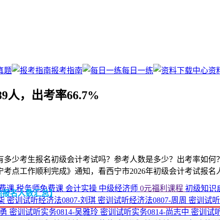
真题
报考指南
每日一练
资
9人，出考率66.7%
有多少考生报名初级会计考试吗？参考人数是多少？出考率如何
宁考点工作顺利完成》通知，看西宁市2026年初级会计考试报名
费课
税务师免费课
会计实操
中级经济师
0元福利课程
初级知识
地报名人数汇总】
小柒
密训试听经济法0807-刘琪
密训试听经济法0807-周周
密训试听
马勇
密训试听实务0814-吴雅玲
密训试听实务0814-尚志中
密训试听