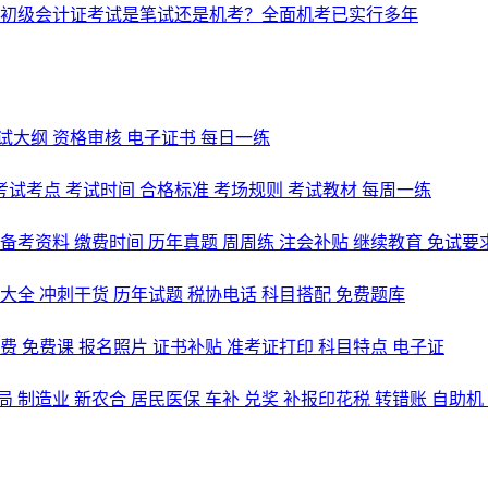
试大纲
资格审核
电子证书
每日一练
考试考点
考试时间
合格标准
考场规则
考试教材
每周一练
备考资料
缴费时间
历年真题
周周练
注会补贴
继续教育
免试要
式大全
冲刺干货
历年试题
税协电话
科目搭配
免费题库
名费
免费课
报名照片
证书补贴
准考证打印
科目特点
电子证
局
制造业
新农合
居民医保
车补
兑奖
补报印花税
转错账
自助机