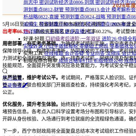
尚志中
密训试听经济法0806-刘琪
密训试听经济法080
2026
测划重点0812-财管
预测划重点0813-会计
模考解析会计
析战略0822-袁媛
预测划重点0824-战略
预测划重点08
5月16日至17日，在省财政厅和市政府关心指导下，2026
戚纯生
预测划重点0806-税法
预测划重点0805-审计

出考率66.7%
；高级资格报名181人，出考率60.22%。考试
题详解0819-王菲菲
更多直播入口
好课·好题
💥初级考后进阶·一年双证
进阶26·中级全
周密部署，夯实考务基础。
为确保考试顺利实施，西宁市考办
实操好课
小白学做账报税
零基础上岗班
零基础就业
保障领导小组，构建职责清晰、协同高效的工作体系。考前组
实用工具
在线搜题
会计答疑
专业问答
法规库
会计
力测试和全流程模拟演练，逐一排查考试机、网络环境及配套
初级成绩合格单
成绩合格单打印
初级成绩公布
成绩
技能规范，全面提升突发情况应急处置能力，为考试安全平稳
从严监管，维护考试公平。
考试期间，严格落实人脸识别、证
学习记录
管。市考办联合相关部门开展巡查检查，持续强化考风考纪，
登
录
领
课
公正。
优化服务，提升考生体验。
始终践行“以考生为中心”的服务
堵预告信息。各考点入口科学设置考场分布图和引导标识，安
开辟从身份核验、入场通行到考位就座的全流程绿色通道，确
下一步，西宁市财政局将全面复盘总结本次考试组织工作经验