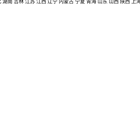
北
湖南
吉林
江苏
江西
辽宁
内蒙古
宁夏
青海
山东
山西
陕西
上