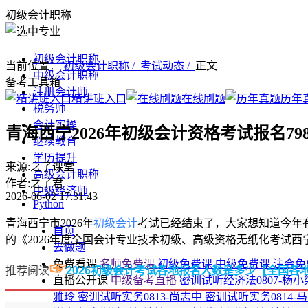
初级会计职称
初级会计职称
当前位置：
初级会计职称 /
考试动态 /
正文
中级会计职称
备考工具箱
注册会计师
精讲班入口
在线刷题
历年
税务师
会计实操
青海西宁2026年初级会计资格考试报名798
继续教育
学历提升
来源:之了课堂
高级会计职称
作者:之了君
中级经济师
2026-06-02 17:31:43
Python
青海西宁市2026年
初级会计
考试已经结束了，大家想知道今年
首页
的《2026年度全国会计专业技术初级、高级资格无纸化考试西
去做题
免费看课
名师免费课
初级免费课
中级免费课
注会免
☞
推荐阅读
2026初级会计考试各地报名人数是多少【全国各
直播公开课
中级备考直播
密训试听经济法0807-杨
雅玲
密训试听实务0813-尚志中
密训试听实务0814-