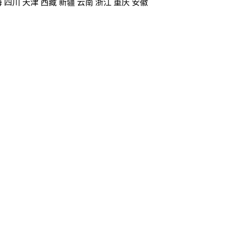
海
四川
天津
西藏
新疆
云南
浙江
重庆
安徽