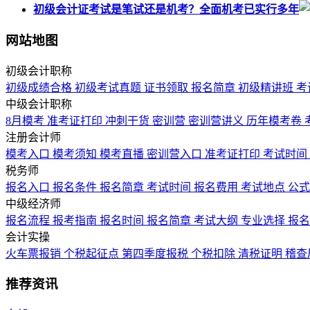
初级会计证考试是笔试还是机考？全面机考已实行多年
网站地图
初级会计职称
初级成绩合格
初级考试真题
证书领取
报名简章
初级精讲班
考
中级会计职称
8月模考
准考证打印
冲刺干货
密训营
密训营讲义
历年模考卷
注册会计师
模考入口
模考须知
模考直播
密训营入口
准考证打印
考试时间
税务师
报名入口
报名条件
报名简章
考试时间
报名费用
考试地点
公
中级经济师
报名流程
报考指南
报名时间
报名简章
考试大纲
专业选择
报
会计实操
火车票报销
个税起征点
第四季度报税
个税扣除
清税证明
稽查
推荐资讯