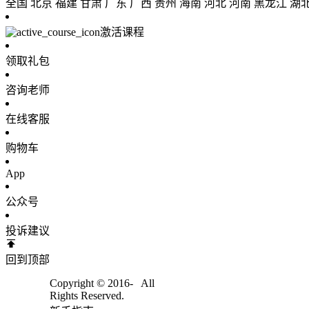
全国
北京
福建
甘肃
广东
广西
贵州
海南
河北
河南
黑龙江
湖
激活课程
领取礼包
咨询老师
在线客服
购物车
App
公众号
投诉建议
回到顶部
Copyright © 2016-
All
Rights Reserved.