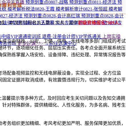
注会冲关直播
预测划重点0807-战略
预测划重点0811-经济法
预
作顺利完成
张稳
模考解析税法0820-王霞
模考解析审计0821-张恒超
模考解
827-经济法
预测划重点0828-会计高红瑞
预测划重点0828-会计
成。本次考试报名总人数8170人，其中
初级资格报名7989人，
艳
法律专题详解0812-王菲菲
实务专题详解0817-焦小艳
法律专
26中级VIP速通密训班
退费·注册会计师VIP学练通关
上岗实操
头成立由财政、公安、卫健、供电、无线电等多部门组成的考试
牌名师班
更多好课>>>
→前往选课中心
键环节，逐项细化任务、层层压实责任。各考点全面开展系统压
确保熟练掌握入场安检、设备排障、违纪处理、异常情况报告等
考场配备视频监控和无线电屏蔽设备，实现全过程、全方位监
间固定证据并取消成绩，有效震慑违规行为，切实维护考试公平
上温馨提示等多种方式，及时回应考生关切问题以及告知交通拥
。针对特殊群体，提供精细化、人性化服务，为多名病、残考生
动考务组织更加精细、考风考纪更加严明、服务保障更加优质，