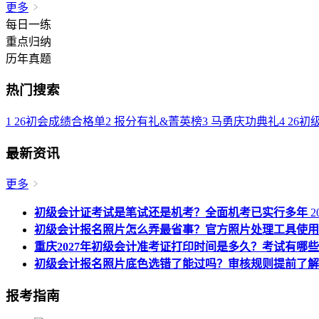
更多
每日一练
重点归纳
历年真题
热门搜索
1
26初会成绩合格单
2
报分有礼&菁英榜
3
马勇庆功典礼
4
26初
最新资讯
更多
初级会计证考试是笔试还是机考？全面机考已实行多年
20
初级会计报名照片怎么弄最省事？官方照片处理工具使用
重庆2027年初级会计准考证打印时间是多久？考试有哪
初级会计报名照片底色选错了能过吗？审核规则提前了解
报考指南