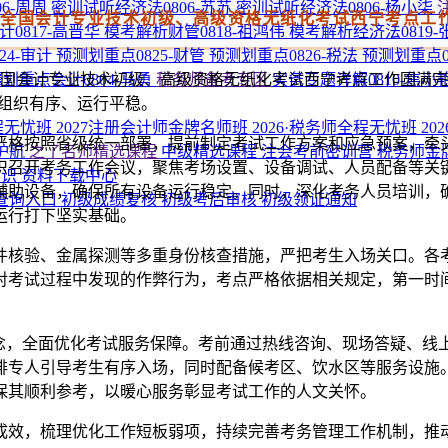
6-周周
密训试听经济法0806-苏苏
密训试听经济法0806-杨小柒
年度全国会计专业技术初级、高级资格无纸化考试西宁考点工
0817-高晋华
模考解析财管0818-祖鸿伟
模考解析经济法0819-
24-审计
预测划重点0825-财管
预测划重点0826-税法
预测划重点0
年度全国会计专业技术初级、高级资格无纸化考试西宁考点工作圆满完
划重点会计0804-马勇
税务师备考专区
实务专题详解0810-焦小
整体组织有序、运行平稳。
程无忧班
2027注册会计师金牌名师班
2026·税务师全程无忧班
20
严格按照省级统一部署，提前制定考试工作方案和应急预案，牵
护航
之了名师精选课程
中级精选课程
注会考前密训营
税务师金
织召开考务工作会议，聚焦考场设置、设备调试、人员配备等关
知识
资料下载中心
辅助设备，确保所有设备运行稳定。同时，深化考务人员培训，
查询入口
初级成绩复核
初级考后审核
初级领证通知
运行打下坚实基础。
件核验、金属探测等多重身份核查措施，严把考生入场关口。各
对考试过程中发现的作弊行为，考点严格依据相关规定，第一时
理念，全面优化考试服务保障。考前通过热线咨询、现场答疑、线
排专人引导考生有序入场，同时配备候考区、饮水区等服务设施
保其顺利参考，以暖心服务彰显考试工作的人文关怀。
成效，梳理优化工作短板弱项，持续完善考务管理工作机制，推